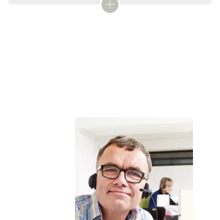
Læs mere:
Forsikring ved kritisk sygdom
Tekst: Digital redaktør Anette S. Jakobsen og lægefaglig redaktør Elisabeth
Kjems
Denne tekst er skrevet af rigtige mennesker – læs mere om,
hvordan
teksterne på cancer.dk bliver til.
Vi er der for dig