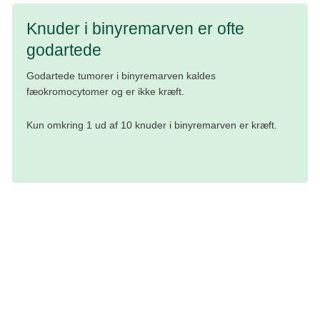
Knuder i binyremarven er ofte
godartede
Godartede tumorer i binyremarven kaldes
fæokromocytomer og er ikke kræft.
Kun omkring 1 ud af 10 knuder i binyremarven er kræft.
Vævsprøve ved operation
Ved operationen vil kirurgen fjerne binyren
(adrenalektomi) og sende den til nærmere undersøgelse.
Det fjernede væv og evt. nogle lymfeknuder bliver
undersøgt i mikroskop for at se, om der er kræftceller til