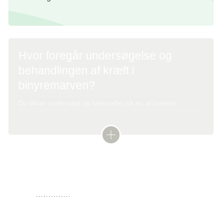
Hvor foregår undersøgelse og
behandlingen af kræft i
binyremarven?
Du bliver undersøgt og behandlet på en af landets
specialafdelinger for hormon- og stofskiftesygdomme i tæt
samarbejde med kirurgisk specialafdeling på
Rigshospitalet, Herlev og Gentofte Hospital, Aarhus
Universitetshospital, Aalborg Universitets Hospital Nord
eller Odense Universitetshospital. Her samarbejder læger
Undersøgelser
med forskellige faglige specialer (multidisciplinært team),
Diagnosen stilles ved at undersøge blodprøver og ved at
så du kan få tilbudt den bedst mulige behandling.
scanne
bughulen
.
Diagnosen kræft i binyremarven stilles i nogle tilfælde,