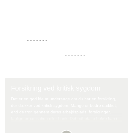
Fastlæggelse af diagnosen
På baggrund af alle undersøgelserne kan lægerne stille
en præcis
diagnose
.
Det er vigtigt med en præcis
diagnose
, så du kan få tilbudt
den bedst mulige behandling.
Forsikring ved kritisk sygdom
Det er en god ide at undersøge om du har en forsikring,
der dækker ved kritisk sygdom. Mange er bedre dækket,
end de tror, gennem deres arbejdsplads, forsikringer,
faglige organisation eller bank. Det udbetalte beløb kan i
en svær tid give økonomisk frihed og anvendes helt efter
den enkeltes eget ønske og behov.