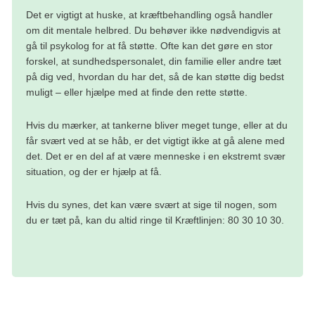
til knuder og eventuelle metastaser. Omkring en time
Det er vigtigt at huske, at kræftbehandling også handler
Der er ingen bivirkninger ved sporstoffet, og det
om dit mentale helbred. Du behøver ikke nødvendigvis at
senere kan disse områder ses tydeligt på PET-
udskilles hurtigt fra kroppen. Efter scanningen bliver
gå til psykolog for at få støtte. Ofte kan det gøre en stor
scanningen.
radioaktiviteten i løbet af få timer eller dage udskilt
forskel, at sundhedspersonalet, din familie eller andre tæt
på dig ved, hvordan du har det, så de kan støtte dig bedst
med urinen og afføringen. Efter undersøgelsen kan
Kombination af PET- og CT-scanning
muligt – eller hjælpe med at finde den rette støtte.
du øge udskillelsen af radioaktiviteten ved at drikke
Ofte bliver PET-scanningen kombineret med en
CT-
væske. Når du har ladt vandet, skal du trække to
Hvis du mærker, at tankerne bliver meget tunge, eller at du
scanning
. Ved at lægge billederne fra de to
får svært ved at se håb, er det vigtigt ikke at gå alene med
gange ud i toilettet og vaske hænderne grundigt.
det. Det er en del af at være menneske i en ekstremt svær
undersøgelser oven på hinanden får lægen et meget
situation, og der er hjælp at få.
præcist billede af, om der er tegn på kræft – og hvor i
Du bør desuden undgå længere perioder med tæt
kroppen forandringerne sidder.
Hvis du synes, det kan være svært at sige til nogen, som
kontakt med gravide og børn resten af dagen efter
du er tæt på, kan du altid ringe til Kræftlinjen: 80 30 10 30.
indsprøjtningen. Du vil få nærmere instruktion på
Læs mere om undersøgelsen:
hospitalet.
PET/CT-scanning