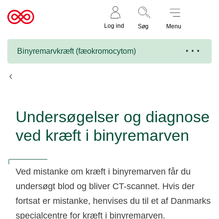
Støt nu
Til
Log ind
Søg
Menu
cancer.dk
Binyremarvkræft (fæokromocytom)
Binyremarvkræft (fæokromocytom)
Undersøgelser og diagnose
ved kræft i binyremarven
Ved mistanke om kræft i binyremarven får du
undersøgt blod og bliver CT-scannet. Hvis der
fortsat er mistanke, henvises du til et af Danmarks
specialcentre for kræft i binyremarven.