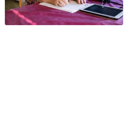
Det er bedre at spørge lægen end at gå rundt og være
bekymret, måske uden grund. Mange vælger at skrive
spørgsmålene ned, efterhånden som de dukker op. Foto:
Tomas Bertelsen
Ved selve samtalen - lyt og brug dine
noter
Tag papiret frem ved samtalen – det hjælper dig til at
fastholde dine spørgsmål og gør at
lægen/sundhedspersonen kan se, at du har forberedt dig.
En lægesamtale er tidsbegrænset, og travlhed kan få en til
at glemme eller undlade at stille alle spørgsmål.