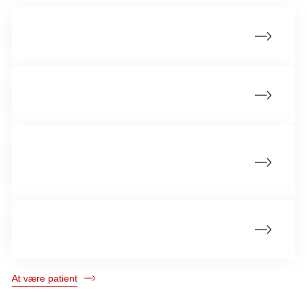
At blive kræftpatient
At håndtere ventetiden
Undgå fejl og komplikationer under dit
kræftforløb
Behandlingens mål
At være patient