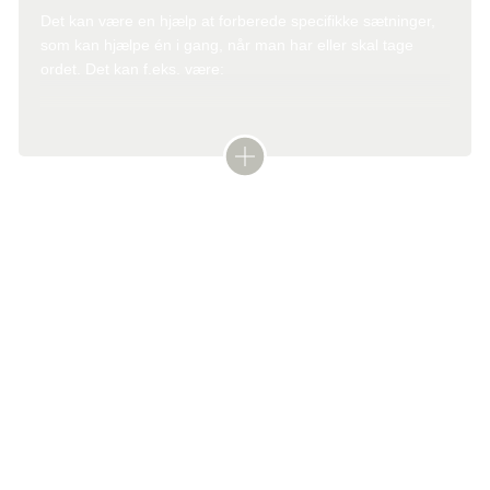
Det kan være en hjælp at forberede specifikke sætninger,
som kan hjælpe én i gang, når man har eller skal tage
ordet. Det kan f.eks. være:
’Jeg er her, fordi…’
’Jeg oplever, at…’
Efter samtalen
’Forløbet indtil nu har været…’
Det kan være en god idé at samle op på samtalen, når du
’Det betyder [det her] for mig…’ / ’Det har [de her]
kommer hjem. Evt. sammen med din ledsager/bisidder.
konsekvenser for mig…’
Det kan hjælpe til at give overblik og forberede eller
planlægge fremtidige aftaler.
Skriv dine noter fra samtaler ned eller i kalenderen
(hvis du eller din ledsager ikke har gjort det under
samtalen)