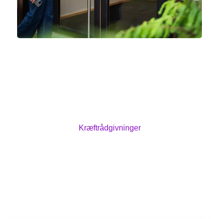
Kræftrådgivninger i hele landet
Du kan få rådgivning og deltage i aktiviteter
sammen med andre, der har kræft inde på livet, i
Kræftens Bekæmpelses kræftrådgivninger. Det er
gratis og du er velkommen til at kigge forbi.
Kræftrådgivninger
Læs mere om mødet med sundhedsvæsenet