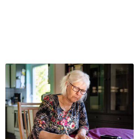
Kræftens Bekæmpelses Navigator-tilbud.
Læs om Navigator-tilbuddet
Læs gerne dine noter og forberedende tanker og
spørgsmål lige inden samtalen!