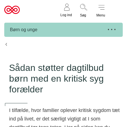
Støt nu
Til
Log ind
Søg
Menu
cancer.dk
Børn og unge
Sorg i dagtilbud
Sådan støtter dagtilbud
børn med en kritisk syg
forælder
I tilfælde, hvor familier oplever kritisk sygdom tæt
ind på livet, er det særligt vigtigt at I som