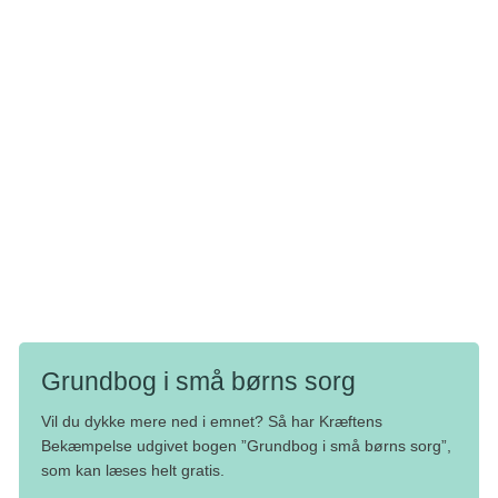
og på sigt?
Her er det vigtigt at få et overblik over, hvilke historier
familien fortæller deres børn om den aktuelle
Hvordan sikrer vi os, at vi løbende får givet
familiesituation. Oftest vil familien handle, som den gør,
hinanden den nødvendige information? F.eks.
fordi den ønsker at beskytte de berørte børn. Men kan I
tjekke ind ved hentning, en månedlig
som dagtilbud give nogle perspektiver på, at børnene ikke
telefonsamtale eller intranet?
trives i dagtilbuddet og godt ved, at noget er galt, kan det
være fundamentet til at tale om, hvordan I bedre kan støtte
Når dagtilbuddet ved, hvad der forgår i hjemmet, og
op om barnet: At sandheden ikke længere skjules, så
hjemmet ved, hvad der forgår i dagtilbuddet, giver
barnet kan få mulighed for at dele bekymringer og frygt
med både pædagoger og familie.
det de optimale forhold for at kunne støtte de berørte
børn igennem en svær livsomstændighed.
Grundbog i små børns sorg
Vil du dykke mere ned i emnet? Så har Kræftens
Bekæmpelse udgivet bogen ”
Grundbog i små børns sorg
”,
som kan læses helt gratis.