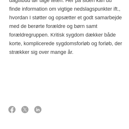
dagtilbud tør tage teten. Her på siden kan du
finde information om vigtige nedslagspunkter ift.,
hvordan I støtter og opsætter et godt samarbejde
med de berørte forældre og børn samt
forældregruppen. Kritisk sygdom dækker både
korte, komplicerede sygdomsforløb og forløb, der
strækker sig over mange år.
14 december 2023
Sofie Munk Gauger
Ph.d., psykolog Martin Lytje