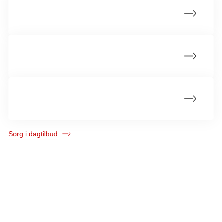
Sorghandleplan i dagtilbud
Små børns sorg
Lær Om Sorg
Sorg i dagtilbud