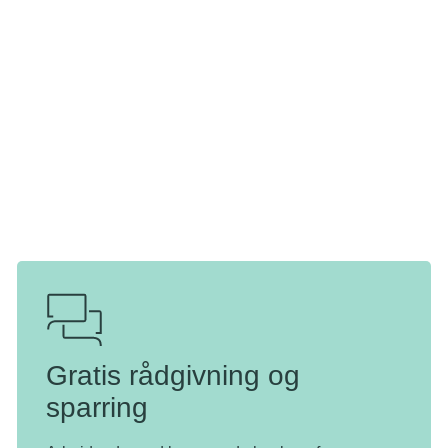
Artiklen bygger på uddrag og sammendrag af:
Grundbog i små børns sorg, 2023, Kræftens Bekæmpelse, Ph.d., psykolog
Martin Lytje
Små børns sorg, 2023, Kræftens Bekæmpelse, Ph.d., psykolog Martin Lytje
Gratis rådgivning og
sparring