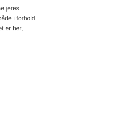
e jeres
åde i forhold
t er her,
 når svære