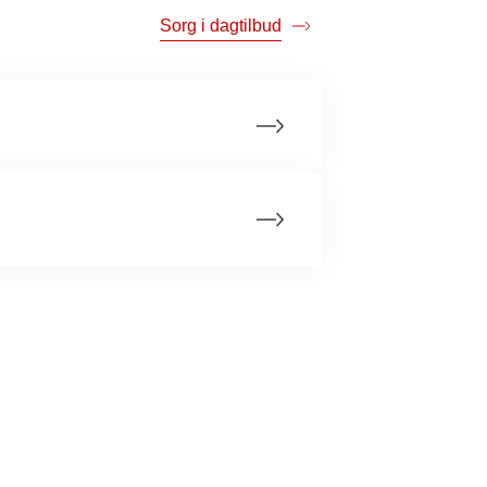
Sorg i dagtilbud
 en forælder
givning