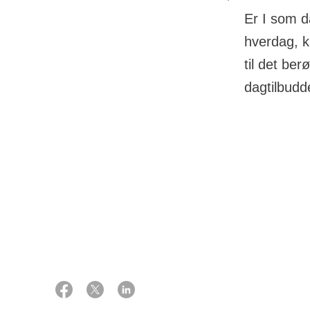
Er I som d
hverdag, k
til det ber
dagtilbudd
15 december 2023
Hvad er
Sofie Munk Gauger
God forberedel
Ph.d., psykolog Martin Lytje
situationer plu