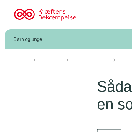
Til
cancer.dk
Børn og unge
Forsiden
Børn og unge
Fagpersoner omsorg
Sorg i 
Sådan
en s