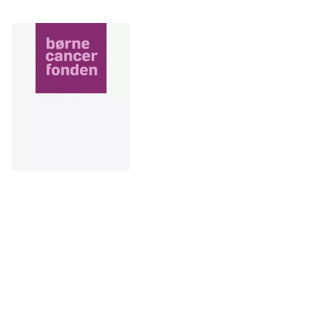
Psykologhjælp gennem Familier med
Kræftramte Børn
Psykologhjælp til alle familiens medlemmer enten i form af
samtaler, sandplay terapi eller legeterapi.
Hvem
: søskende til børn, der har eller har haft kræft.
Familien skal være medlem af Familier med Kræftramte