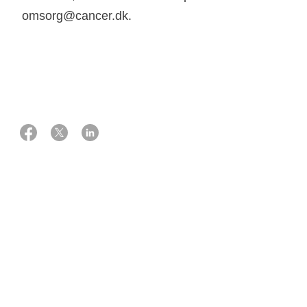
omsorg@cancer.dk.
20 juni 2025
Line Thoft Carlsen
Psykosocial støtte