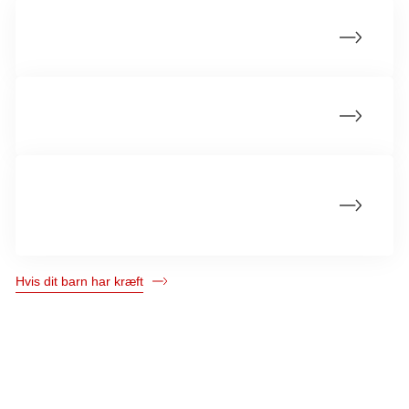
Tilbud til det kræftramte barn
Tilbud til forældre til et kræftramt barn
Tilbud til hele familien med et kræftramt
barn
Hvis dit barn har kræft