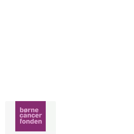
ansøge Børnecancerfonden om et legat til
efterskoleophold. Efterskoleopholdet skal støtte de unge i
at vende tilbage til hverdagen efter behandlingsforløbet.
Hvem
: søskende til børn, der har eller har haft kræft og har
været i aktiv kræftbehandling inden for de sidste 5 år.
Søskende skal være under 18 år på
ansøgningstidspunktet.
Hvor
: landsdækkende.
Læs mere om tilbuddet på
Børnecancerfondens
hjemmeside her
.