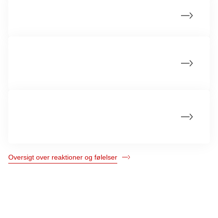
Tal med barnet om reaktioner
Hvis barnet får søvnproblemer eller
mareridt
Hvis barnets udvikling går i stå eller
tilbage
Oversigt over reaktioner og følelser