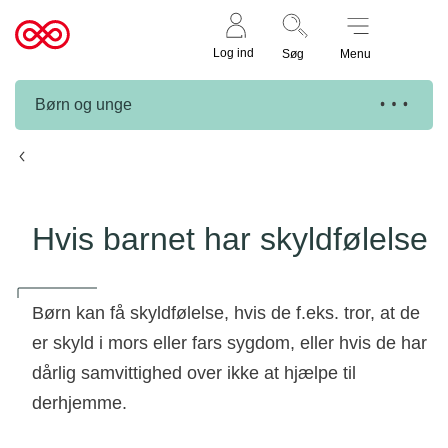
Støt nu
Til
Log ind
Søg
Menu
cancer.dk
Børn og unge
Reaktioner og følelser
Hvis barnet har skyldfølelse
Børn kan få skyldfølelse, hvis de f.eks. tror, at de
er skyld i mors eller fars sygdom, eller hvis de har
dårlig samvittighed over ikke at hjælpe til
derhjemme.