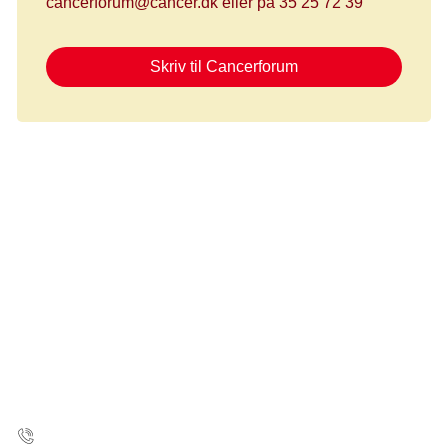
cancerforum@cancer.dk eller på 35 25 72 39
Skriv til Cancerforum
Kræftens Bekæmpelse
Strandboulevarden 49
2100 København Ø
35 25 75 00