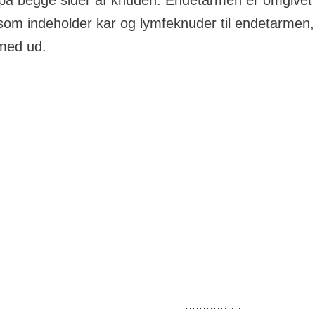
på begge sider af knuden. Endetarmen er omgivet
som indeholder kar og lymfeknuder til endetarmen, 
med ud.
g lige efter operationen
erationen vil lægen som regel anbefale, at du får tarmen 
ng ved hjælp af afføringsmidler og evt. flydende kost. Det
blandt andet af, hvor i endetarmen knuden sidder.
else med selve operationen får du
antibiotika
for at minds