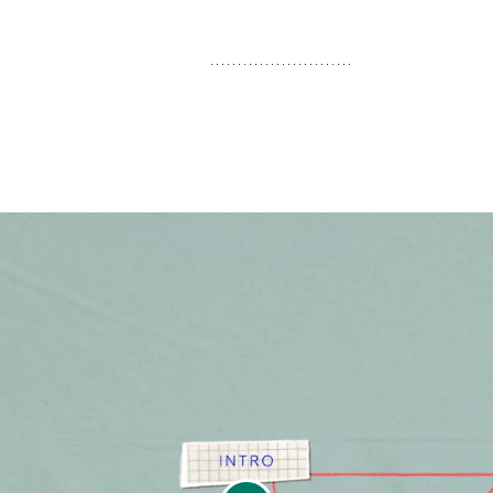
n kaldes TA-TME (transanal total mesorektal excision ).
 kombinerer kirurgen en
kikkertoperation
med samtidig o
rmsåbningen.