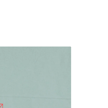
 Ved en TA-
peration op