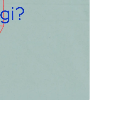
prøvet operation for tarmkræft.
op