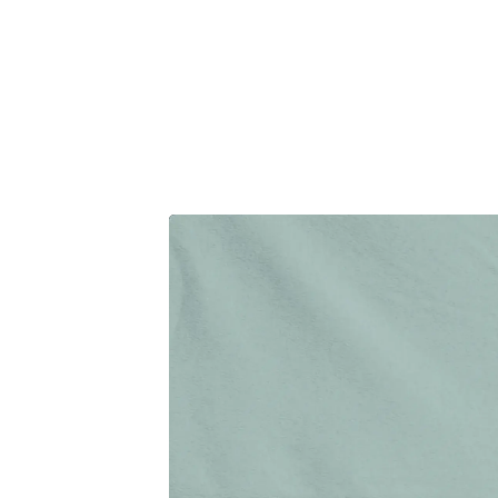
Denne operatio
TME operation
gennem endeta