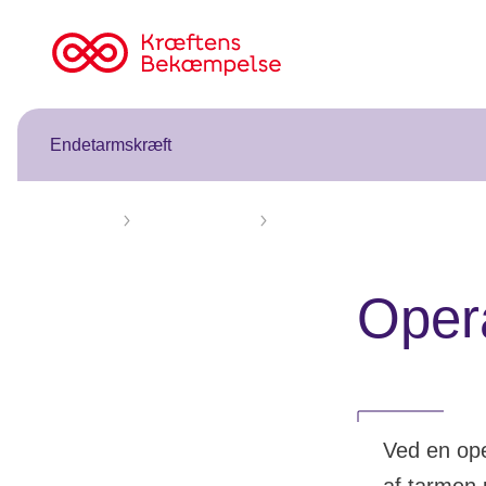
Til
cancer.dk
Endetarmskræft
Forsiden
Endetarmskræft
Behandling af endetarmskræft
Oper
Ved en ope