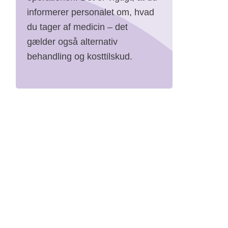
informerer personalet om, hvad
du tager af medicin – det
gælder også alternativ
behandling og kosttilskud.
r
ig
mskræft?