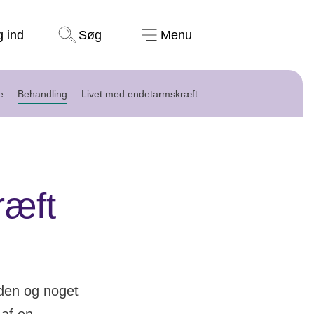
Støt nu
g ind
Søg
Menu
e
Behandling
Livet med endetarmskræft
ræft
den og noget