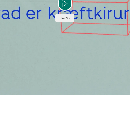
ge operationsteknikker forklaret af kirurgen og mød Karen-Anker der har 
se af det fjernede tarmstykke i mikrosk