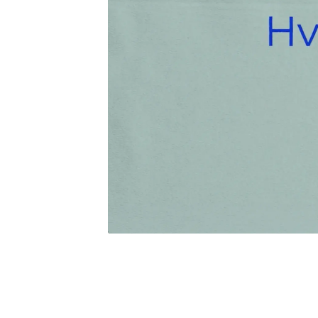
Hvad er kræftkirurgi egentlig? Få de forskelli
Undersøgel