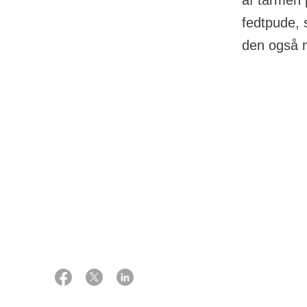
af tarmen 
fedtpude, 
den også 
31 januar 2023
Før o
Eksperter:
Professor, dr. med., kirurg
Op til op
Hans Bjarke Rahr
for afføri
Overlæge ph.d., onkolog
Lars Henrik Jensen
afhænger 
I forbind