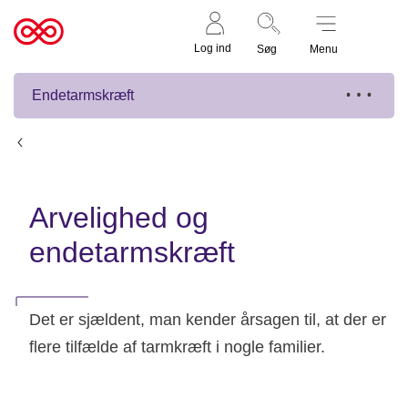
Støt nu
Til
Log ind
Søg
Menu
cancer.dk
Endetarmskræft
Årsager til endetarmskræft
Arvelighed og
endetarmskræft
Det er sjældent, man kender årsagen til, at der er
flere tilfælde af tarmkræft i nogle familier.