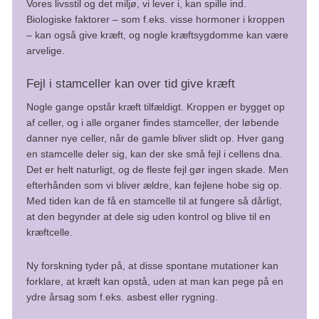
Vores livsstil og det miljø, vi lever i, kan spille ind.
Biologiske faktorer – som f.eks. visse hormoner i kroppen
Der findes forskellige opfølgningsprogrammer, alt efter
– kan også give kræft, og nogle kræftsygdomme kan være
hvilken risikogruppe ens familien tilhører.
arvelige.
De forebyggende undersøgelser foregår ved
Fejl i stamceller kan over tid give kræft
kikkertundersøgelse af tyktarmen (koloskopi). Du bør have
Nogle gange opstår kræft tilfældigt. Kroppen er bygget op
lavet koloskopien én gang som 50-årig og derefter
af celler, og i alle organer findes stamceller, der løbende
anbefales det, at du deltager i tarmkræftscreeningen, hvis
danner nye celler, når de gamle bliver slidt op. Hver gang
din familie er i en let øget gruppe.
en stamcelle deler sig, kan der ske små fejl i cellens dna.
Det er helt naturligt, og de fleste fejl gør ingen skade. Men
Hvis man har en genvariant, der øger risikoen for sygdom,
efterhånden som vi bliver ældre, kan fejlene hobe sig op.
eller kommer fra en familie med 'familiær tarmkræft', bliver
Med tiden kan de få en stamcelle til at fungere så dårligt,
man tilbudt regelmæssige kikkertundersøgelser af
at den begynder at dele sig uden kontrol og blive til en
tyktarmen (koloskopi) – enten hvert 2. eller hvert 5. år.
kræftcelle.
Hvis du har mistanke om, hvorvidt der er arvelig tarmkræft
Ny forskning tyder på, at disse spontane mutationer kan
i familien, så tal med lægen for at afgøre, om du bør
forklare, at kræft kan opstå, uden at man kan pege på en
henvises til genetisk rådgivning på en Klinisk Genetisk
ydre årsag som f.eks. asbest eller rygning.
afdeling. Læs mere: