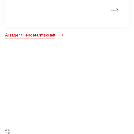
Faktorer, der nedsætter risikoen for eller
muligvis beskytter mod endetarmskræft
Årsager til endetarmskræft
Kræftens Bekæmpelse
Strandboulevarden 49
2100 København Ø
35 25 75 00