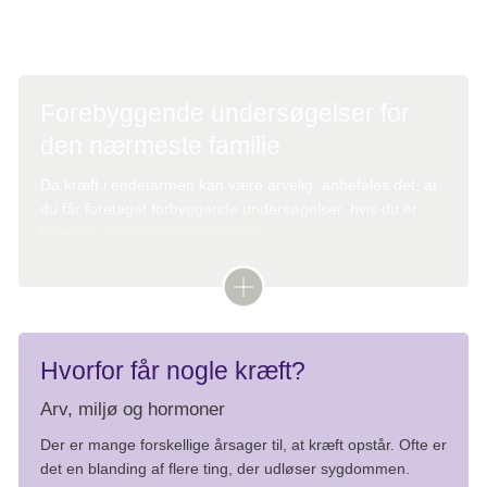
Forebyggende undersøgelser for
den nærmeste familie
Da kræft i endetarmen kan være arvelig, anbefales det, at
du får foretaget forbyggende undersøgelser, hvis du er
forælder, søskende eller barn til:
Personer, der får tyk- eller endetarmskræft før 50-
årsalderen
Personer i familier, som har/har haft mindst to
Hvorfor får nogle kræft?
tilfælde af tyk- eller endetarmskræft
Arv, miljø og hormoner
En person med FAP, Lynch syndrom (HNPCC) eller
Der er mange forskellige årsager til, at kræft opstår. Ofte er
andre arvelige tilstande, hvor der er øget risiko for
det en blanding af flere ting, der udløser sygdommen.
tarmkræft