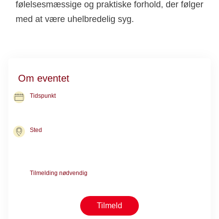
følelsesmæssige og praktiske forhold, der følger
med at være uhelbredelig syg.
Om eventet
Tidspunkt
20. aug. 2026
kl. 10.00-12.00
Sted
Kræftrådgivningen i Aabenraa
Søndergade 7
6200 Aabenraa
Tilmelding nødvendig
Kræver forsamtale med en rådgiver
Tilmeld