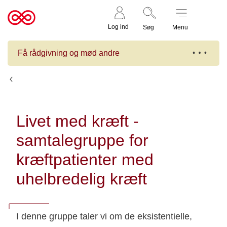
Støt nu
Til
Log ind
Søg
Menu
cancer.dk
Få rådgivning og mød andre
Kalender
Livet med kræft -
samtalegruppe for
kræftpatienter med
uhelbredelig kræft
I denne gruppe taler vi om de eksistentielle,