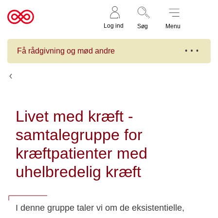
Støt nu
Til
Log ind
Søg
Menu
cancer.dk
Få rådgivning og mød andre
Kalender
Livet med kræft -
samtalegruppe for
kræftpatienter med
uhelbredelig kræft
I denne gruppe taler vi om de eksistentielle,