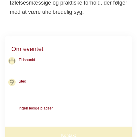
følelsesmæssige og praktiske forhold, der følger
med at være uhelbredelig syg.
Om eventet
Tidspunkt
26. nov. 2026
kl. 10.00-12.00
Sted
Kræftrådgivningen i Aabenraa
Søndergade 7
6200 Aabenraa
Ingen ledige pladser
Nyt hold starter i 2027. Kontakt rådgivningen, hvis du vil med i
næste forløb.
Kontakt