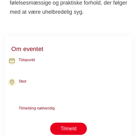
følelsesmæssige og praktiske forhold, der følger
med at være uhelbredelig syg.
Om eventet
Tidspunkt
29. okt. 2026
kl. 10.00-12.00
Sted
Kræftrådgivningen i Aabenraa
Søndergade 7
6200 Aabenraa
Tilmelding nødvendig
Kræver forsamtale med en rådgiver
Tilmeld