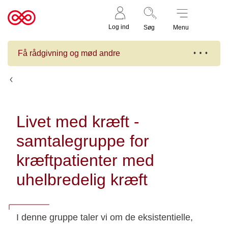
Støt nu
Til
Log ind
Søg
Menu
cancer.dk
Få rådgivning og mød andre
Kalender
Livet med kræft -
samtalegruppe for
kræftpatienter med
uhelbredelig kræft
I denne gruppe taler vi om de eksistentielle,