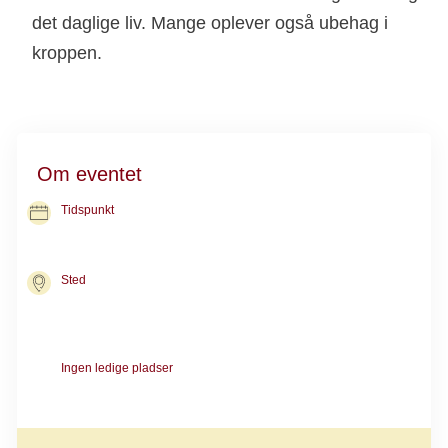
det daglige liv. Mange oplever også ubehag i
kroppen.
Om eventet
Tidspunkt
10. sep. 2026
kl. 10.00-12.00
Sted
Kræftrådgivningen i Aabenraa
Søndergade 7
6200 Aabenraa
Ingen ledige pladser
Forløbet er igang. Kontakt Rådgivningen, hvis du vil skrives på
venteliste til næste forløb