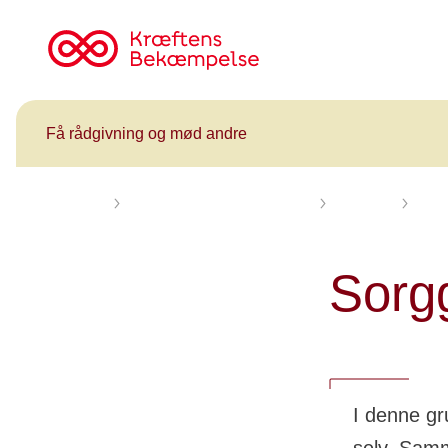
Til
cancer.dk
Få rådgivning og mød andre
Forsiden
Få rådgivning og mød andre
Kalender
Sorg
Sorg
I denne gr