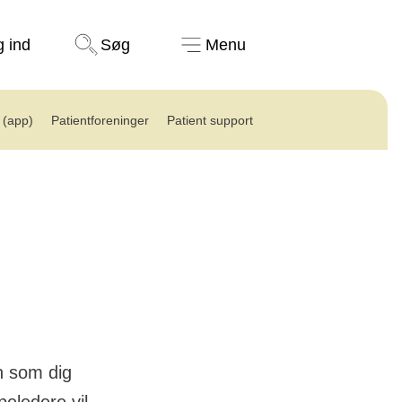
Støt nu
g ind
Søg
Menu
(app)
Patientforeninger
Patient support
n som dig