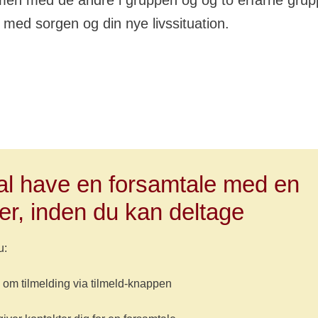
en med de andre i gruppen og og to erfarne grupp
 med sorgen og din nye livssituation.
al have en forsamtale med en
er, inden du kan deltage
u:
om tilmelding via tilmeld-knappen