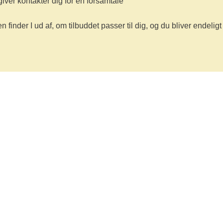
iver kontakter dig for en forsamtale
finder I ud af, om tilbuddet passer til dig, og du bliver endeligt
sorggruppe for voksne, der har mistet et nært familiemedl
 vi ikke fjerne din sorg, men vi kan tilbyde et fællesska
lelser med andre voksne, der har mistet.
de samme tanker og følelser, man går med, når man har op
t man i gruppen oplever den forståelse, man måske mangl
evet det selv.