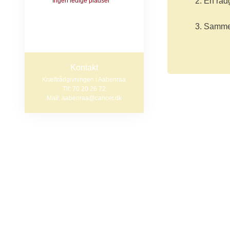
En rådg
Ingen ledige pladser
Gruppen er for nuværende
lukket. Kontakt rådgivningen,
Sammen 
hvis du er interesseret i et
forløb efter nytår.
Kontakt
Kræftrådgivningen i Aabenraa
Tlf: 70 20 26 72
Mail: aabenraa@cancer.dk
Vi tilbyder en 
sorggruppen kan
tale og dele fø
Oftest er det 
Det betyder, a
der ikke har opl