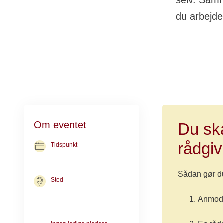
selv. Samm
du arbejde
Om eventet
Du sk
rådgiv
Tidspunkt
14. dec. 2026
kl. 17.00-19.00
Sådan gør d
Sted
Kræftrådgivningen i Aabenraa
Søndergade 7
Anmod 
6200 Aabenraa