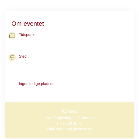
Om eventet
Tidspunkt
30. nov. 2026
kl. 17.00-19.00
Sted
Kræftrådgivningen i Aabenraa
Søndergade 7
6200 Aabenraa
Ingen ledige pladser
Gruppen er for nuværende lukket. Kontakt rådgivningen, hvis du
er interesseret i et forløb efter nytår.
Kontakt
Kræftrådgivningen i Aabenraa
Tlf: 70 20 26 72
Mail: aabenraa@cancer.dk