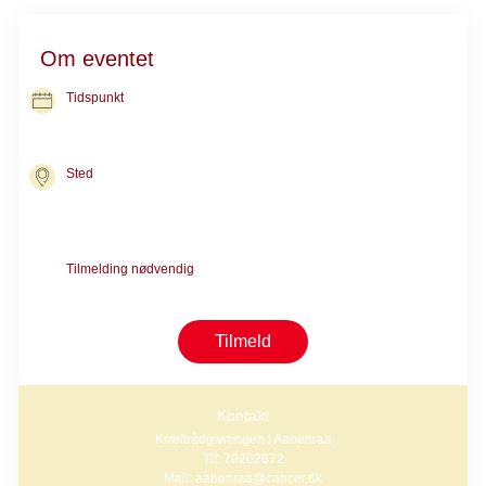
Om eventet
Tidspunkt
29. sep. 2026
kl. 10.15-11.15
Sted
Kræftrådgivningen i Aabenraa
Søndergade 7
6200 Aabenraa
Tilmelding nødvendig
Tilmelding er nødvendig pga. begrænset antal pladser
Tilmeld
Kontakt
Kræftrådgivningen i Aabenraa
Tlf: 70202672
Mail: aabenraa@cancer.dk