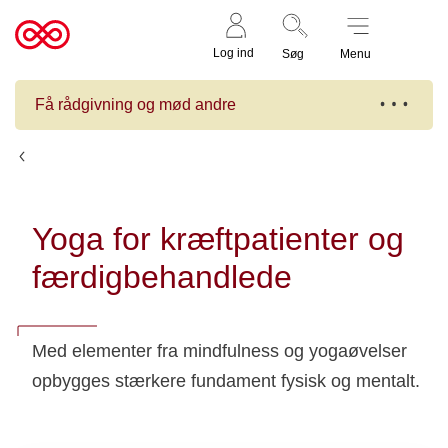
Støt nu
Til
Log ind
Søg
Menu
cancer.dk
Få rådgivning og mød andre
Kalender
Yoga for kræftpatienter og
færdigbehandlede
Med elementer fra mindfulness og yogaøvelser
opbygges stærkere fundament fysisk og mentalt.