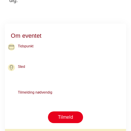
dig.
Om eventet
Tidspunkt
14. sep. 2026
kl. 16.30-18.30
Sted
Kræftrådgivningen i Aalborg
Steenstrupsvej 1
9000 Aalborg
Tilmelding nødvendig
Ring til Kræftrådgivningen på 70 20 26 85 og få kontaktdata til
netværket
Tilmeld