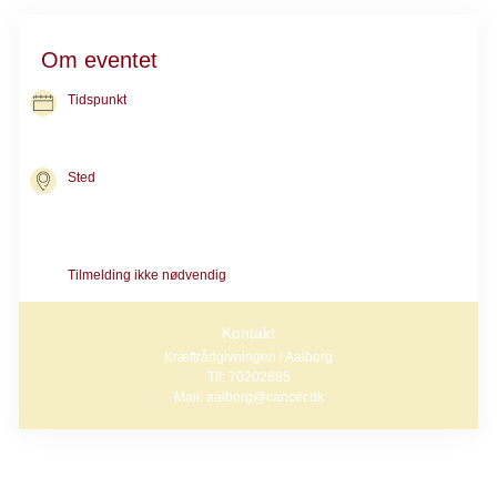
Om eventet
Tidspunkt
23. nov. 2026
kl. 18.30-20.00
Sted
Kræftrådgivningen i Aalborg
Steenstrupsvej 1
9000 Aalborg
Tilmelding ikke nødvendig
Kontakt
Kræftrådgivningen i Aalborg
Tlf: 70202685
Mail: aalborg@cancer.dk