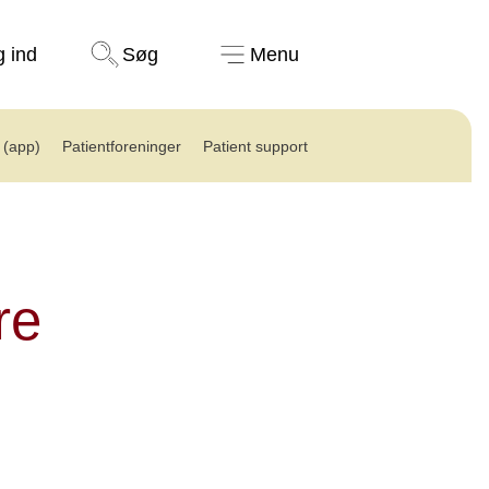
Støt nu
g ind
Søg
Menu
(app)
Patientforeninger
Patient support
re