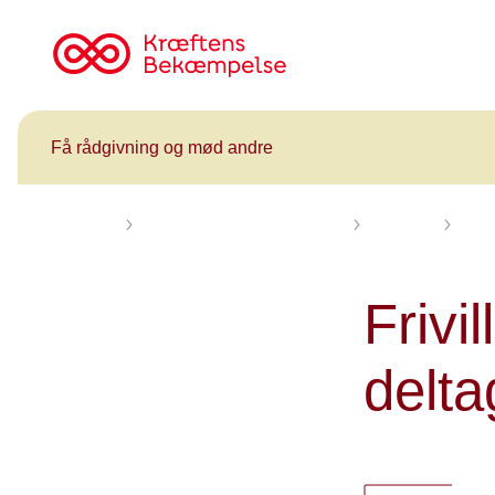
Til
cancer.dk
Få rådgivning og mød andre
Forsiden
Få rådgivning og mød andre
Kalender
Frivi
Frivil
delta