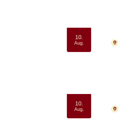
Samvær 
10.
220
Aug.
Netv
Samtale
10.
7400
Aug.