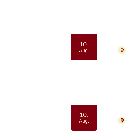
Netv
Samtale
10.
7400
Aug.
Pårø
Samvær 
10.
8200
Aug.