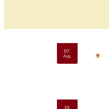
964 aktiviteter
Aug.
07.
2730
Aug.
2026
Afsla
Motion 
10.