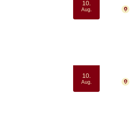
10.
470
Aug.
Medit
Ro og v
10.
9000
Aug.
Strik
eller
Samvær 