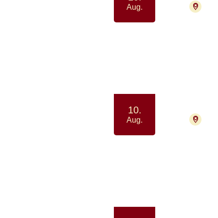
4000
Aug.
Drop-
Samvær 
10.
4000
Aug.
Pårø
Samtale