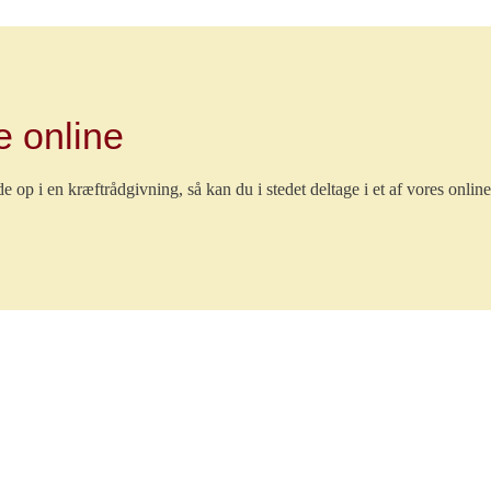
 online
 op i en kræftrådgivning, så kan du i stedet deltage i et af vores onlin
0 Næstved
Tilmelding ikke nødvendig
ekræftnetværket