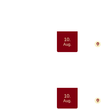
Netv
Samvær 
10.
2730
Aug.
Netv
Samtale
10.
9000
Aug.