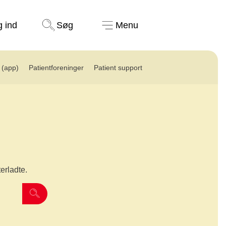
Støt nu
g ind
Søg
Menu
(app)
Patientforeninger
Patient support
terladte.