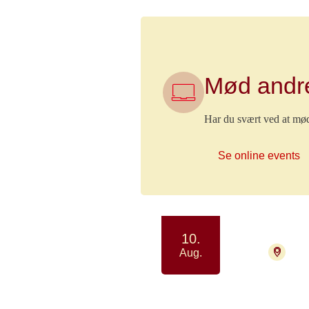
Mød andre
Har du svært ved at møde
Se online events
10.
470
Aug.
Lung