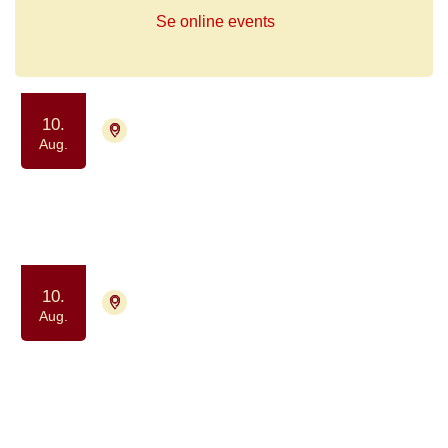
Se online events
10.
4700 Næstved
Tilmelding ikke nødvendig
Aug.
Lungekræftnetværket
Samvær og fællesskab
10.
2200 København N
Aug.
Tilmelding ikke nødvendig
Netværksgruppe for
hjernetumorpatienter og deres
pårørende