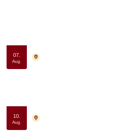
964 aktiviteter
Aug.
2026
07.
2730 Herlev
Tilmelding ikke nødvendig
Aug.
Afslapning og åndedræt for alle
berørt af kræft (drop-in)
Motion og bevægelse
Ro og velvære
10.
4000 Roskilde
Tilmelding ikke nødvendig
Aug.
Drop-in Meditation