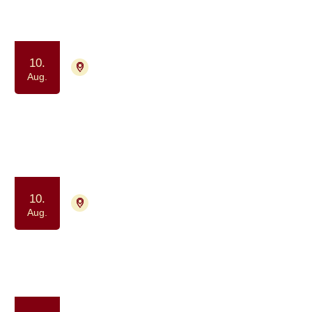
Samtalegruppe
Samvær og fællesskab
10.
7400 Herning
Tilmelding nødvendig
Aug.
Netværk for mænd der lever med
prostatakræft
Samtalegruppe
10.
7400 Herning
Tilmelding ikke nødvendig
Aug.
Pårørendecafé for voksne (+18 år)
Samvær og fællesskab