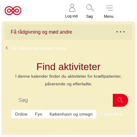
Støt nu
Til
Log ind
Søg
Menu
cancer.dk
Få rådgivning og mød andre
Få rådgivning og mød andre
Find aktiviteter
I denne kalender finder du aktiviteter for kræftpatienter,
pårørende og efterladte.
Online
Fyn
København og omegn
flere filtre