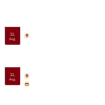
Frivillig træning for tidligere
deltagere i Krop & Kræft
Samvær og fællesskab
Motion og bevægelse
11.
7400 Herning
Tilmelding nødvendig
Aug.
Fysisk aktivitet for kræftramte
Samvær og fællesskab
Motion og bevægelse
11.
2840 Holte
Tilmelding nødvendig
Aug.
Flere mødegange
Gå med Kræftens Bekæmpelse:
Geel Skov