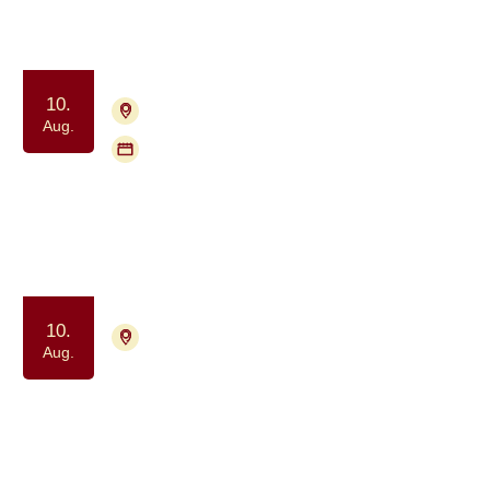
Samvær og fællesskab
Motion og bevægelse
10.
4000 Roskilde
Tilmelding nødvendig
Aug.
Flere mødegange
Pårørendegruppe for voksne
Samtalegruppe
Samvær og fællesskab
10.
4700 Næstved
Tilmelding ikke nødvendig
Aug.
Meditation drop-in for alle berørt af
kræft
Ro og velvære