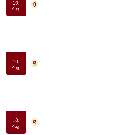
10.
8200 Aarhus N
Tilmelding ikke nødvendig
Aug.
Netværk for unge med en kronisk
og uhelbredelig syg forælder
Samvær og fællesskab
10.
2730 Herlev
Tilmelding nødvendig
Aug.
Netværksgruppe for
hjernetumorpatienter og pårørende
Samtalegruppe
Samvær og fællesskab
10.
9000 Aalborg
Tilmelding ikke nødvendig
Aug.