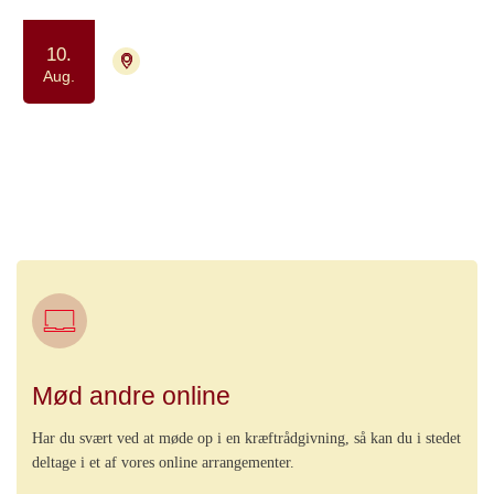
10.
9000 Aalborg
Tilmelding ikke nødvendig
Aug.
Strikkecafe for kvinder, der enten
har eller har haft kræft, er
pårørende eller efterlevende
Samvær og fællesskab
Kreativitet
Mød andre online
Har du svært ved at møde op i en kræftrådgivning, så kan du i stedet
deltage i et af vores online arrangementer.