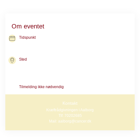
Om eventet
Tidspunkt
21. okt. 2026
kl. 10.00-11.00
Sted
Kræftrådgivningen i Aalborg
Steenstrupsvej 1
9000 Aalborg
Tilmelding ikke nødvendig
Kontakt
Kræftrådgivningen i Aalborg
Tlf: 70202685
Mail: aalborg@cancer.dk