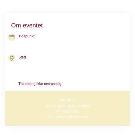
Om eventet
Tidspunkt
11. nov. 2026
kl. 10.00-11.00
Sted
Kræftrådgivningen i Aalborg
Steenstrupsvej 1
9000 Aalborg
Tilmelding ikke nødvendig
Kontakt
Kræftrådgivningen i Aalborg
Tlf: 70202685
Mail: aalborg@cancer.dk