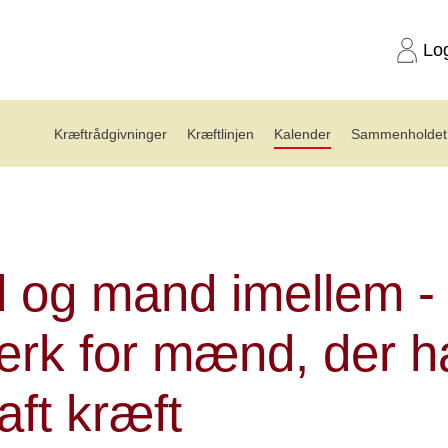
Lo
Kræftrådgivninger
Kræftlinjen
Kalender
Sammenholdet 
enetværk for mænd med kræft 28.10.26
 og mand imellem -
rk for mænd, der ha
aft kræft