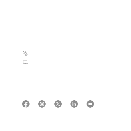
Kræftens Bekæmpelse
Strandboulevarden 49
2100 København Ø
35 25 75 00
Skriv til os
CVR: 55629013
EAN numre