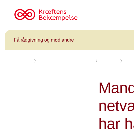
Til
cancer.dk
Få rådgivning og mød andre
Forsiden
Få rådgivning og mød andre
Kalender
Mand
Mand
netvæ
har h