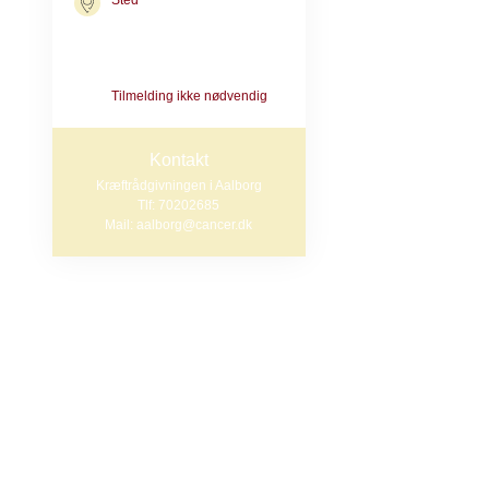
Sted
mulighed for at
Kræftrådgivningen i Aalborg
mænd i netværk
Steenstrupsvej 1
9000 Aalborg
fællesskabet.
Tilmelding ikke nødvendig
Vi støtter hinan
sammen. Vi tage
Kontakt
Kræftrådgivningen i Aalborg
karakteristika,
Tlf: 70202685
sig selv - også
Mail: aalborg@cancer.dk
livstruende syg
Sygdommen er 
mænd, der har 
Praktisk i
Netværket møde