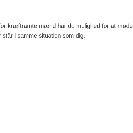
 for kræftramte mænd har du mulighed for at møde
står i samme situation som dig.
af ressourcer, også når en væsentlig livsbegivenhed so
rådgivningen Aalborg er der etableret et stærkt og styr
rse aktiviteter, spisning og snak over kaffen, bliver d