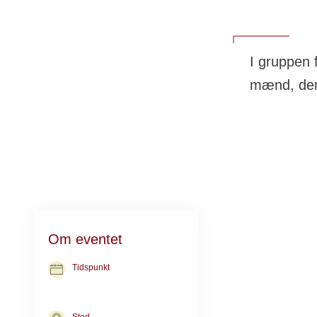
I gruppen
mænd, der 
Mænd er fulde 
Om eventet
rammer. I Kræft
kun for mænd.
Tidspunkt
28. okt. 2026
kl. 17.00-20.00
Sammen med dive