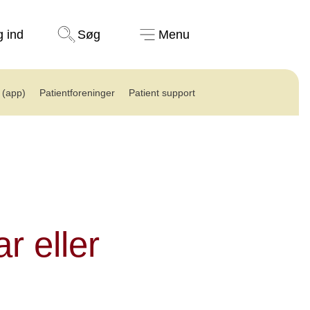
Støt nu
g ind
Søg
Menu
(app)
Patientforeninger
Patient support
r eller