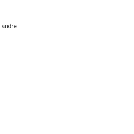
 andre
m kræft
kende netværk,
er også