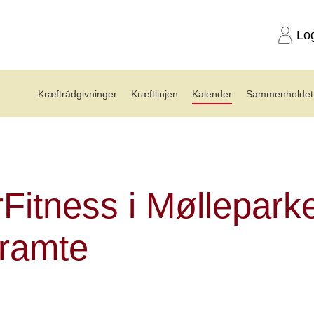
Lo
Kræftrådgivninger
Kræftlinjen
Kalender
Sammenholdet 
rFitness i Mølleparken for kræftramte 10.11.26
Fitness i Mølleparke
tramte