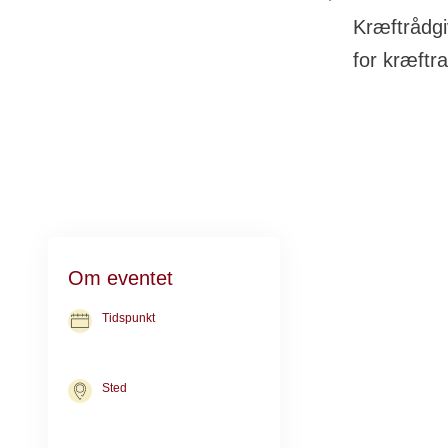
Kræftrådgi
for kræftr
Kom med til fun
Om eventet
velvære. Der vi
Tidspunkt
Træningen fore
10. nov. 2026
kl. 16.30-17.30
Træningen er a
Sted
Mølleparkvej/Mølleparken
Mølleparkvej 67 - ved det
stråtækte hus