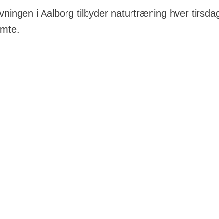
vningen i Aalborg tilbyder naturtræning hver tirsd
amte.
ktionel helkropstræning i naturen, der giver fysisk sund
l være mulighed for niveaudelt træning og individuelle h
går med en fysioterapeut som instruktør.
rrangeret af Kræftens Bekæmpelse i samarbejde med Na