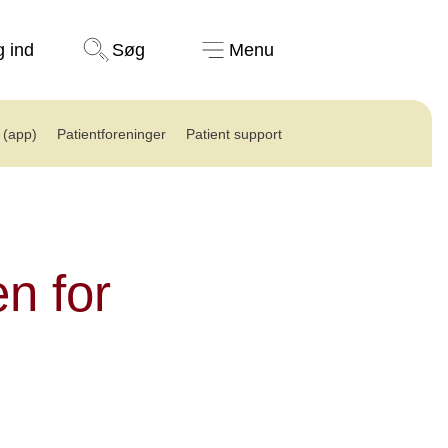
Støt nu
g ind
Søg
Menu
(app)
Patientforeninger
Patient support
n for