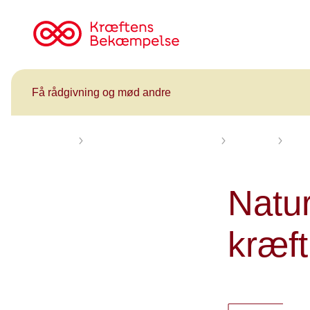
Til
cancer.dk
Få rådgivning og mød andre
Forsiden
Få rådgivning og mød andre
Kalender
Natu
Natur
kræf