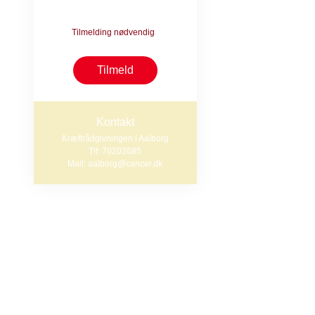
Praktisk i
9000 Aalborg
Tilmelding nødvendig
Vi mødes i Møll
16.30 - 17.30.
Tilmeld
Tilmelding er n
ringe 23 98 42 1
Kontakt
Kræftrådgivningen i Aalborg
Tlf: 70202685
Tilmeldingsfris
Mail: aalborg@cancer.dk
Nordjylland
Sa