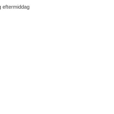
ag eftermiddag
hed og psykisk
ensyn.
turFitness.