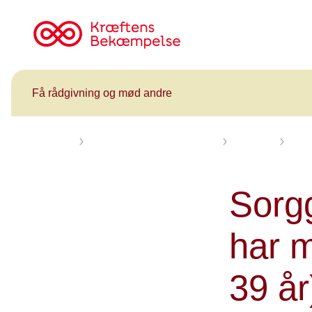
Til
cancer.dk
Få rådgivning og mød andre
Forsiden
Få rådgivning og mød andre
Kalender
Sorg
Sorg
har m
39 år