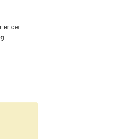
r er der
og