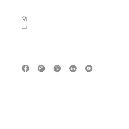
2100 København Ø
35 25 75 00
Skriv til os
CVR: 55629013
EAN numre