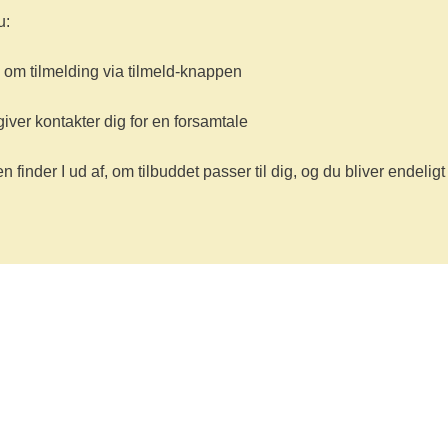
u:
om tilmelding via tilmeld-knappen
iver kontakter dig for en forsamtale
finder I ud af, om tilbuddet passer til dig, og du bliver endeligt
n du få et frikvarter fra hverdagen og et frirum til at vær
 brug for at græde og grine.
de samme tanker og følelser, man går med, når man som 