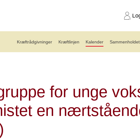
Lo
Kræftrådgivninger
Kræftlinjen
Kalender
Sammenholdet 
gruppe for unge voksne 25-39 år 11.08.26
gruppe for unge vok
istet en nærtståend
)