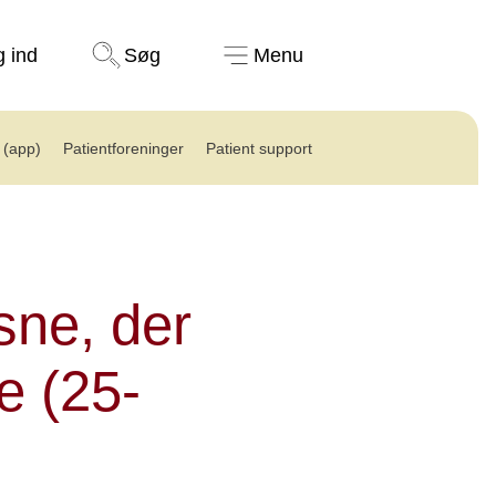
Støt nu
g ind
Søg
Menu
(app)
Patientforeninger
Patient support
sne, der
e (25-