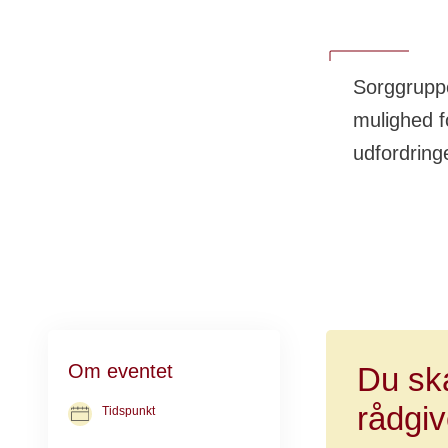
Sorggruppe
mulighed fo
udfordring
Om eventet
Du sk
rådgiv
Tidspunkt
12. aug. 2026
kl. 18.30-20.30