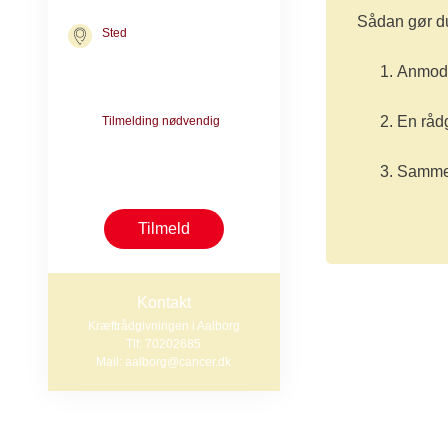
Sådan gør d
Sted
Kræftrådgivningen i Aalborg
Steenstrupsvej 1
Anmod 
9000 Aalborg
En rådg
Tilmelding nødvendig
Ring til Kræftrådgivningen på
70 20 26 85 og få kontaktdata
Sammen 
til netværket.
Tilmeld
Kontakt
Kræftrådgivningen i Aalborg
Tlf: 70202685
I sorggruppen ka
Mail: aalborg@cancer.dk
både når der er
Oftest er det 