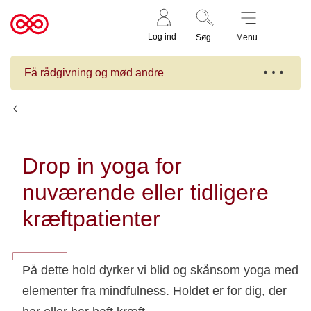
Støt nu
Til
Log ind
Søg
Menu
cancer.dk
Få rådgivning og mød andre
Kalender
Drop in yoga for
nuværende eller tidligere
kræftpatienter
På dette hold dyrker vi blid og skånsom yoga med
elementer fra mindfulness. Holdet er for dig, der