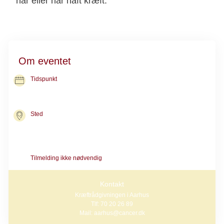
har eller har haft kræft.
Om eventet
Tidspunkt
03. nov. 2026
kl. 09.30-11.00
Sted
Kræftrådgivningen i Aarhus
Palle Juul-Jensens Boulevard 230
8200 Aarhus N
Tilmelding ikke nødvendig
Kontakt
Kræftrådgivningen i Aarhus
Tlf: 70 20 26 89
Mail: aarhus@cancer.dk