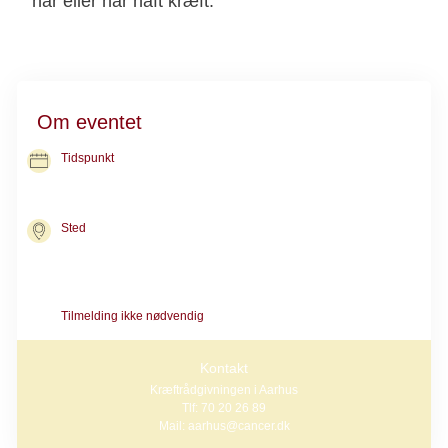
har eller har haft kræft.
Om eventet
Tidspunkt
01. dec. 2026
kl. 09.30-11.00
Sted
Kræftrådgivningen i Aarhus
Palle Juul-Jensens Boulevard 230
8200 Aarhus N
Tilmelding ikke nødvendig
Kontakt
Kræftrådgivningen i Aarhus
Tlf: 70 20 26 89
Mail: aarhus@cancer.dk