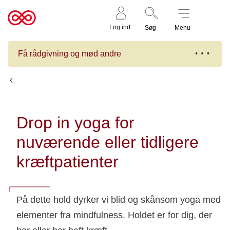
Støt nu
Til
Log ind
Søg
Menu
cancer.dk
Få rådgivning og mød andre
Kalender
Drop in yoga for
nuværende eller tidligere
kræftpatienter
På dette hold dyrker vi blid og skånsom yoga med
elementer fra mindfulness. Holdet er for dig, der