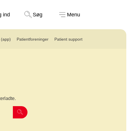
Støt nu
g ind
Søg
Menu
(app)
Patientforeninger
Patient support
terladte.