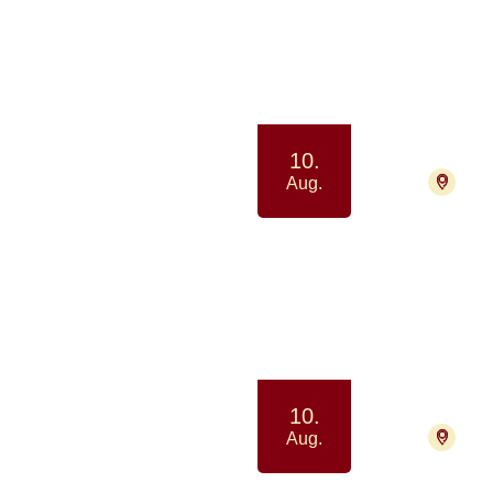
Netv
Samtale
10.
7400
Aug.
Pårø
Samvær 
10.
8200
Aug.