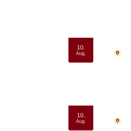
Netv
Samvær 
10.
2730
Aug.
Netv
Samtale
10.
9000
Aug.