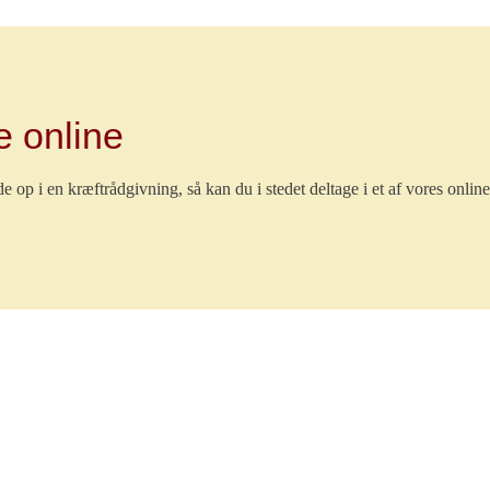
 online
 op i en kræftrådgivning, så kan du i stedet deltage i et af vores onlin
0 Næstved
Tilmelding ikke nødvendig
ekræftnetværket