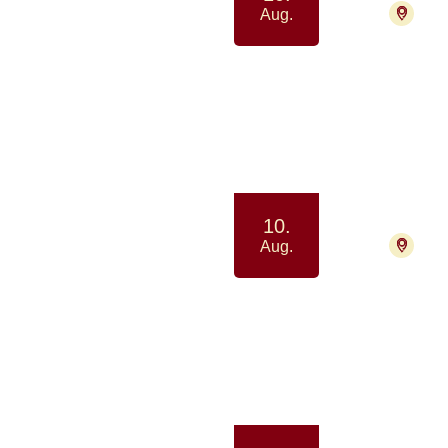
4000
Aug.
Drop-
Samvær 
10.
4000
Aug.
Pårø
Samtale