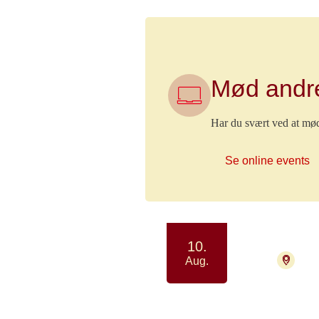
Mød andre
Har du svært ved at møde
Se online events
10.
470
Aug.
Lung