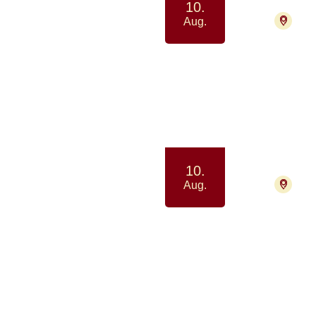
10.
470
Aug.
Medit
Ro og v
10.
9000
Aug.
Strik
eller
Samvær 