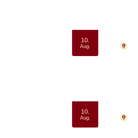
Samvær 
10.
220
Aug.
Netv
Samtale
10.
7400
Aug.