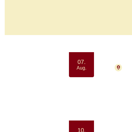
964 aktiviteter
Aug.
07.
2730
Aug.
2026
Afsla
Motion 
10.