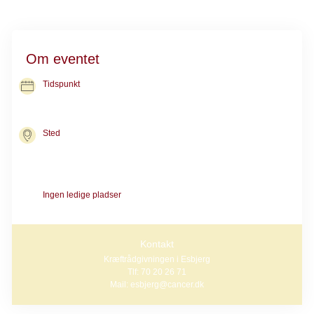
Om eventet
Tidspunkt
01. sep. 2026
kl. 09.30-11.30
Sted
Kræftrådgivningen i Esbjerg
Stormgade 65
6700 Esbjerg
Ingen ledige pladser
Kontakt os, hvis du vil med på næste hold.
Kontakt
Kræftrådgivningen i Esbjerg
Tlf: 70 20 26 71
Mail: esbjerg@cancer.dk