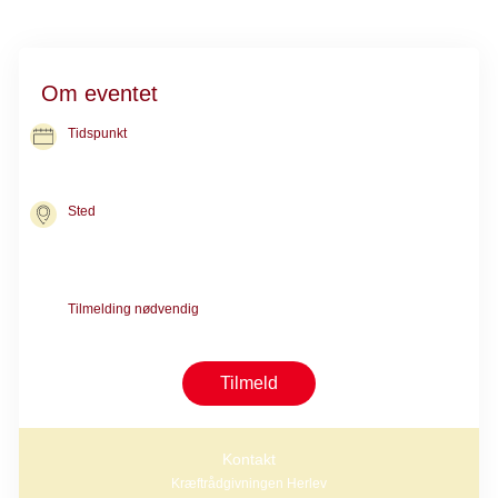
Om eventet
Tidspunkt
30. sep. 2026
kl. 17.00-20.00
Sted
Kræftrådgivningen i Herlev
Borgmester Ib Juuls vej 2
2730 Herlev
Tilmelding nødvendig
Tilmelding er nødvendig pga. begrænset antal pladser
Tilmeld
Kontakt
Kræftrådgivningen Herlev