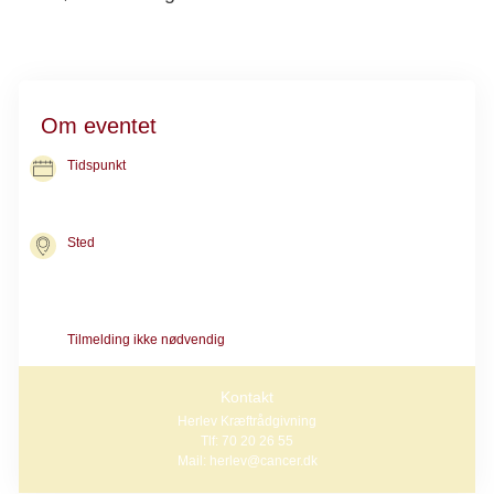
Om eventet
Tidspunkt
15. okt. 2026
kl. 12.00-13.00
Sted
Kræftrådgivningen i Herlev
Borgmester Ib Juuls vej 2
2730 Herlev
Tilmelding ikke nødvendig
Kontakt
Herlev Kræftrådgivning
Tlf: 70 20 26 55
Mail: herlev@cancer.dk