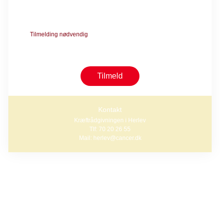
Borgmester Ib Juuls vej 2
2730 Herlev
Tilmelding nødvendig
Tilmelding er nødvendig pga. begrænset antal pladser. Tilmeld dig
senest 7 dage før opstart.
Tilmeld
Kontakt
Kræftrådgivningen i Herlev
Tlf: 70 20 26 55
Mail: herlev@cancer.dk
Blide bevægelser og ro i kroppen