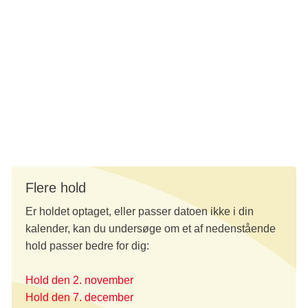
Du bedes:
komme i praktisk, løstsiddende tøj, som du kan
bevæge dig frit i
medbringe en vandflaske
Tilmeld dig nedenfor.
Flere hold
Er holdet optaget, eller passer datoen ikke i din
kalender, kan du undersøge om et af nedenstående
hold passer bedre for dig:
Hold den 2. november
Hold den 7. december