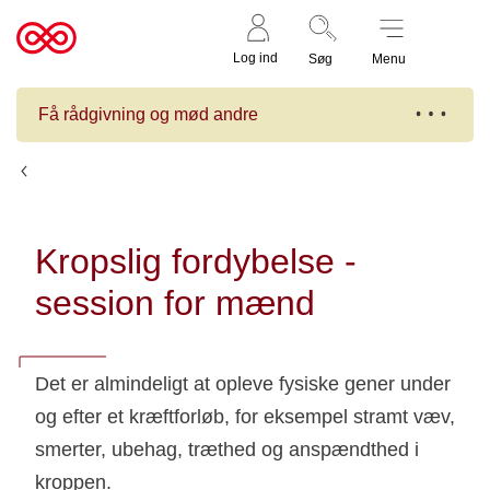
Støt nu
Til
Log ind
Søg
Menu
cancer.dk
Få rådgivning og mød andre
Kalender
Kropslig fordybelse -
session for mænd
Det er almindeligt at opleve fysiske gener under
og efter et kræftforløb, for eksempel stramt væv,
smerter, ubehag, træthed og anspændthed i
kroppen.