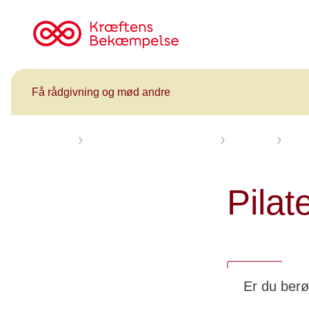
Til
cancer.dk
Få rådgivning og mød andre
Forsiden
Få rådgivning og mød andre
Kalender
Pilat
Pilat