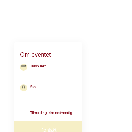
Så kom og vær m
Om eventet
Lethed i 
Tidspunkt
18. aug. 2026
kl. 16.00-17.30
Et dybere,
Sted
Kræftrådgivningen i Herlev
Mere ro i 
Borgmester Ib Juuls vej 2
2730 Herlev
Jeg er uddannet
Tilmelding ikke nødvendig
der styrker di
vejrtrækning få
Kontakt