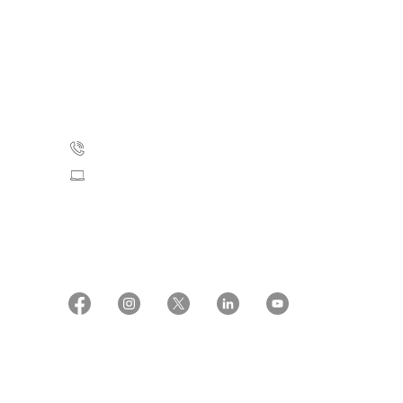
Kræftens Bekæmpelse
Strandboulevarden 49
2100 København Ø
35 25 75 00
Skriv til os
CVR: 55629013
EAN numre