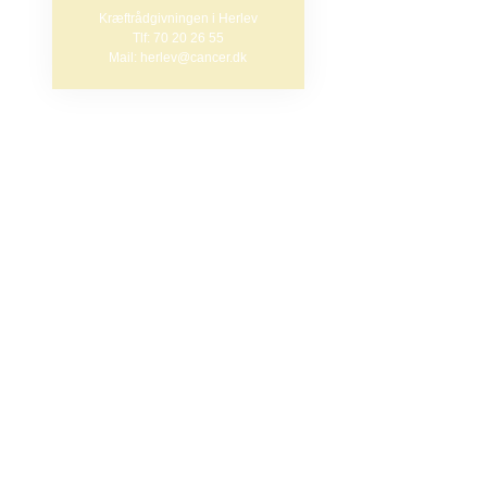
Kræftrådgivningen i Herlev
Tlf: 70 20 26 55
Det foregår hve
Mail: herlev@cancer.dk
er omklædning
Du skal ikke ti
Jeg glæder mig 
Hilsen Melanie