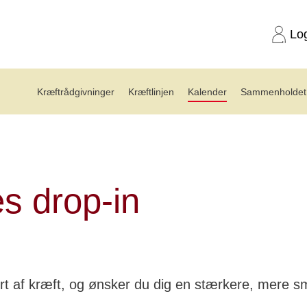
Lo
Kræftrådgivninger
Kræftlinjen
Kalender
Sammenholdet 
es drop-in (26.08.18)
es drop-in