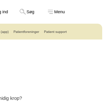
Støt nu
g ind
Søg
Menu
(app)
Patientforeninger
Patient support