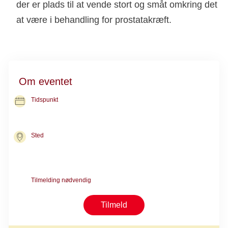
der er plads til at vende stort og småt omkring det
at være i behandling for prostatakræft.
Om eventet
Tidspunkt
01. okt. 2026
kl. 11.00-13.00
Sted
Kræftrådgivningen i Herning
Nørgaards Alle 10
7400 Herning
Tilmelding nødvendig
Tilmeld