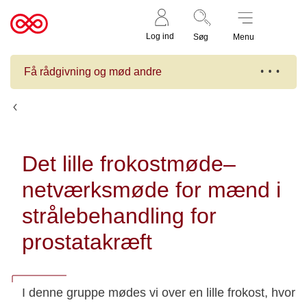
Støt nu
Til
Log ind
Søg
Menu
cancer.dk
Få rådgivning og mød andre
Kalender
Det lille frokostmøde–
netværksmøde for mænd i
strålebehandling for
prostatakræft
I denne gruppe mødes vi over en lille frokost, hvor