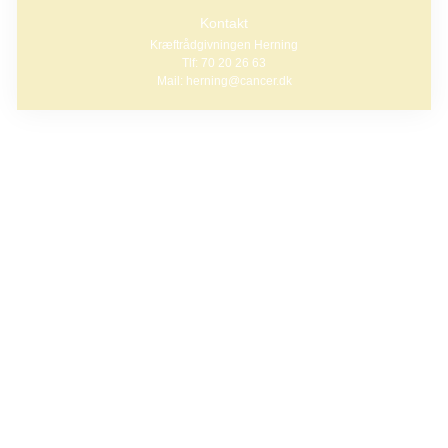
Kontakt
Kræftrådgivningen Herning
Tlf: 70 20 26 63
Mail: herning@cancer.dk
I netværksgruppen kan du møde andre mænd, der også er
i strålebehandling for prostatakræft. Vi kalder det for 'det
lille frokostmøde', da vi netop mødes over en bid brød og
taler fortroligt sammen.
Frokostmødet varetages af to frivillige mænd.
Praktisk information:
Mødet foregår i lokaler hos Stråleklinikken,
Regionshospitalet Gødstrup. Vi mødes i foyeren under det