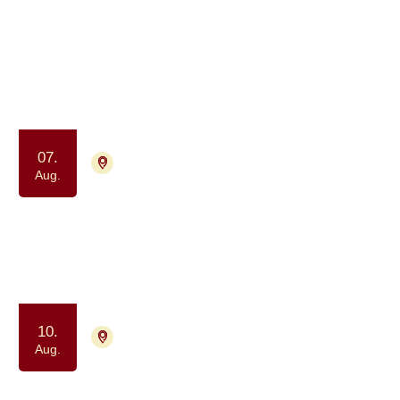
964 aktiviteter
Aug.
2026
07.
2730 Herlev
Tilmelding ikke nødvendig
Aug.
Afslapning og åndedræt for alle
berørt af kræft (drop-in)
Motion og bevægelse
Ro og velvære
10.
4000 Roskilde
Tilmelding ikke nødvendig
Aug.
Drop-in Meditation