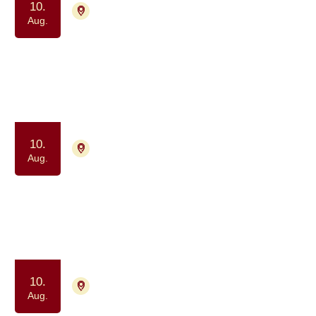
10.
8200 Aarhus N
Tilmelding ikke nødvendig
Aug.
Netværk for unge med en kronisk
og uhelbredelig syg forælder
Samvær og fællesskab
10.
2730 Herlev
Tilmelding nødvendig
Aug.
Netværksgruppe for
hjernetumorpatienter og pårørende
Samtalegruppe
Samvær og fællesskab
10.
9000 Aalborg
Tilmelding ikke nødvendig
Aug.