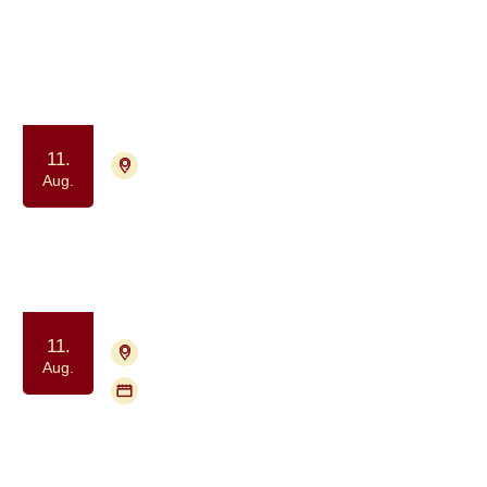
Frivillig træning for tidligere
deltagere i Krop & Kræft
Samvær og fællesskab
Motion og bevægelse
11.
7400 Herning
Tilmelding nødvendig
Aug.
Fysisk aktivitet for kræftramte
Samvær og fællesskab
Motion og bevægelse
11.
2840 Holte
Tilmelding nødvendig
Aug.
Flere mødegange
Gå med Kræftens Bekæmpelse:
Geel Skov