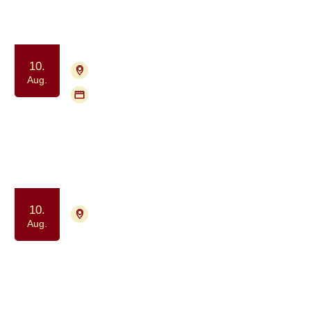
Samvær og fællesskab
Motion og bevægelse
10.
4000 Roskilde
Tilmelding nødvendig
Aug.
Flere mødegange
Pårørendegruppe for voksne
Samtalegruppe
Samvær og fællesskab
10.
4700 Næstved
Tilmelding ikke nødvendig
Aug.
Meditation drop-in for alle berørt af
kræft
Ro og velvære