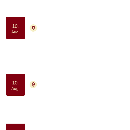
Samtalegruppe
Samvær og fællesskab
10.
7400 Herning
Tilmelding nødvendig
Aug.
Netværk for mænd der lever med
prostatakræft
Samtalegruppe
10.
7400 Herning
Tilmelding ikke nødvendig
Aug.
Pårørendecafé for voksne (+18 år)
Samvær og fællesskab