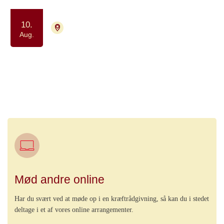
10.
9000 Aalborg
Tilmelding ikke nødvendig
Aug.
Strikkecafe for kvinder, der enten
har eller har haft kræft, er
pårørende eller efterlevende
Samvær og fællesskab
Kreativitet
Mød andre online
Har du svært ved at møde op i en kræftrådgivning, så kan du i stedet
deltage i et af vores online arrangementer.