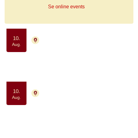
Se online events
10.
4700 Næstved
Tilmelding ikke nødvendig
Aug.
Lungekræftnetværket
Samvær og fællesskab
10.
2200 København N
Aug.
Tilmelding ikke nødvendig
Netværksgruppe for
hjernetumorpatienter og deres
pårørende