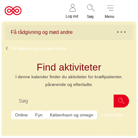
Støt nu
Til
Log ind
Søg
Menu
cancer.dk
Få rådgivning og mød andre
Få rådgivning og mød andre
Find aktiviteter
I denne kalender finder du aktiviteter for kræftpatienter,
pårørende og efterladte.
Online
Fyn
København og omegn
flere filtre