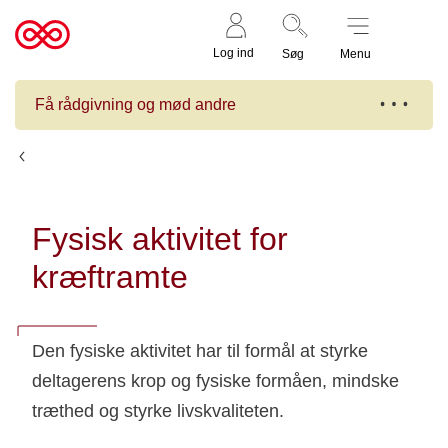
Støt nu
Til
Log ind
Søg
Menu
cancer.dk
Få rådgivning og mød andre
Kalender
Fysisk aktivitet for
kræftramte
Den fysiske aktivitet har til formål at styrke
deltagerens krop og fysiske formåen, mindske
træthed og styrke livskvaliteten.