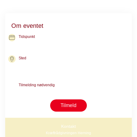
Om eventet
Tidspunkt
29. sep. 2026
kl. 09.30-10.30
Sted
Kræftrådgivningen i Herning
Nørgaards Alle 10
7400 Herning
Tilmelding nødvendig
Tilmelding er nødvendig pga. begrænset antal pladser
Tilmeld
Kontakt
Kræftrådgivningen Herning