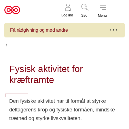
Støt nu
Til
Log ind
Søg
Menu
cancer.dk
Få rådgivning og mød andre
Kalender
Fysisk aktivitet for
kræftramte
Den fysiske aktivitet har til formål at styrke
deltagerens krop og fysiske formåen, mindske
træthed og styrke livskvaliteten.