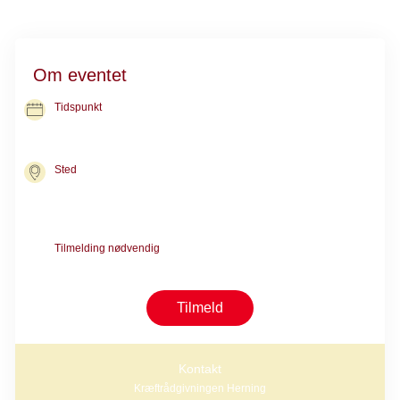
Om eventet
Tidspunkt
06. okt. 2026
kl. 09.30-10.30
Sted
Kræftrådgivningen i Herning
Nørgaards Alle 10
7400 Herning
Tilmelding nødvendig
Tilmelding er nødvendig pga. begrænset antal pladser
Tilmeld
Kontakt
Kræftrådgivningen Herning