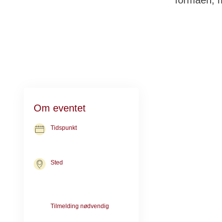
formåen, m
Det er godt for
Om eventet
Fysisk aktivet 
Tidspunkt
Gasseholm vil f
10. nov. 2026
kl. 09.30-10.30
blive brugt reds
Sted
kan vi bruge de
Kræftrådgivningen i Herning
begrænsninger
Nørgaards Alle 10
7400 Herning
Udover at få rø
Tilmelding nødvendig
Tilmelding er nødvendig pga.
når man mødes