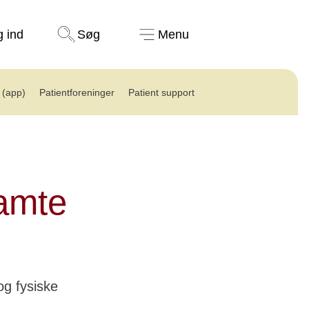
Støt nu
g ind
Søg
Menu
(app)
Patientforeninger
Patient support
ramte
og fysiske