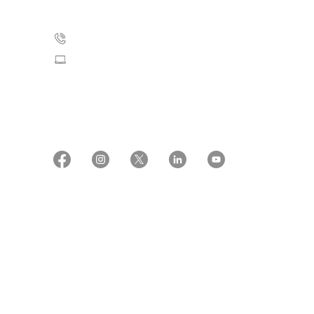
2100 København Ø
35 25 75 00
Skriv til os
CVR: 55629013
EAN numre