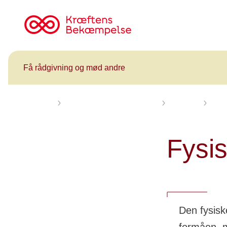
Til
cancer.dk
Få rådgivning og mød andre
Forsiden
Få rådgivning og mød andre
Kalender
Herni
Fysis
Den fysiske