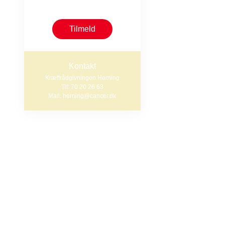
begrænset antal pladser
Efter træningen
Tilmeld
Praktisk i
Kontakt
Kræftrådgivningen Herning
Den fysiske akt
Tlf: 70 20 26 63
Mail: herning@cancer.dk
Tilmelding er p
vil være løbend
Du kan tilmelde
70 20 26 63.