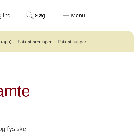
Støt nu
g ind
Søg
Menu
(app)
Patientforeninger
Patient support
ramte
og fysiske