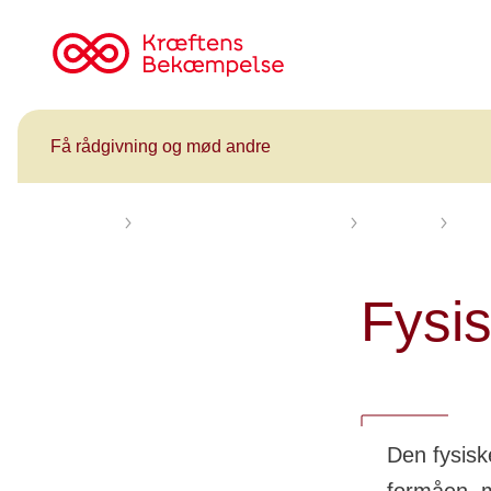
Til
cancer.dk
Få rådgivning og mød andre
Forsiden
Få rådgivning og mød andre
Kalender
Herni
Fysis
Den fysiske