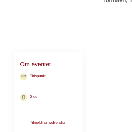
formåen, m
Det er godt for
Om eventet
Fysisk aktivet 
Tidspunkt
Gasseholm vil f
08. dec. 2026
kl. 09.30-10.30
blive brugt reds
Sted
kan vi bruge de
Kræftrådgivningen i Herning
begrænsninger
Nørgaards Alle 10
7400 Herning
Udover at få rø
Tilmelding nødvendig
Tilmelding er nødvendig pga.
når man mødes