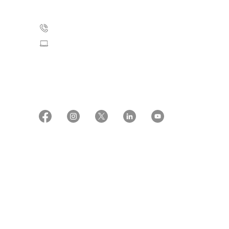
2100 København Ø
35 25 75 00
Skriv til os
CVR: 55629013
EAN numre