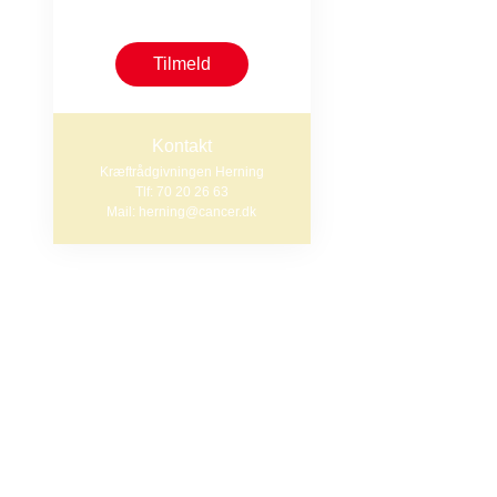
begrænset antal pladser
Efter træningen
Tilmeld
Praktisk i
Kontakt
Kræftrådgivningen Herning
Den fysiske akt
Tlf: 70 20 26 63
Mail: herning@cancer.dk
Tilmelding er p
vil være løbend
Du kan tilmelde
70 20 26 63.