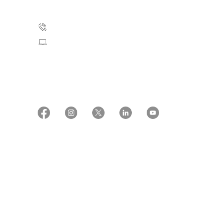
2100 København Ø
35 25 75 00
Skriv til os
CVR: 55629013
EAN numre