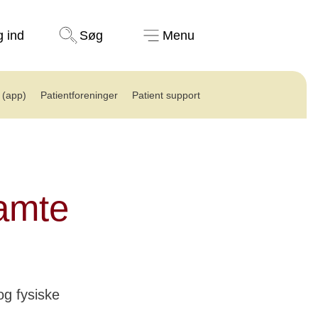
Støt nu
g ind
Søg
Menu
(app)
Patientforeninger
Patient support
ramte
og fysiske