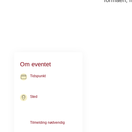
formåen, m
Det er godt for
Om eventet
Fysisk aktivet 
Tidspunkt
Gasseholm vil f
15. dec. 2026
kl. 09.30-10.30
blive brugt reds
Sted
kan vi bruge de
Kræftrådgivningen i Herning
begrænsninger
Nørgaards Alle 10
7400 Herning
Udover at få rø
Tilmelding nødvendig
Tilmelding er nødvendig pga.
når man mødes