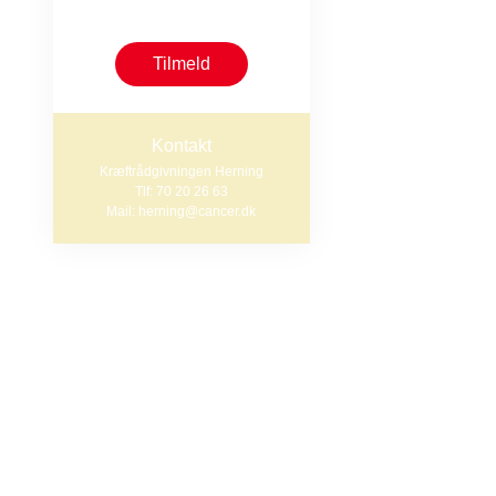
begrænset antal pladser
Efter træningen
Tilmeld
Praktisk i
Kontakt
Kræftrådgivningen Herning
Den fysiske akt
Tlf: 70 20 26 63
Mail: herning@cancer.dk
Tilmelding er p
vil være løbend
Du kan tilmelde
70 20 26 63.