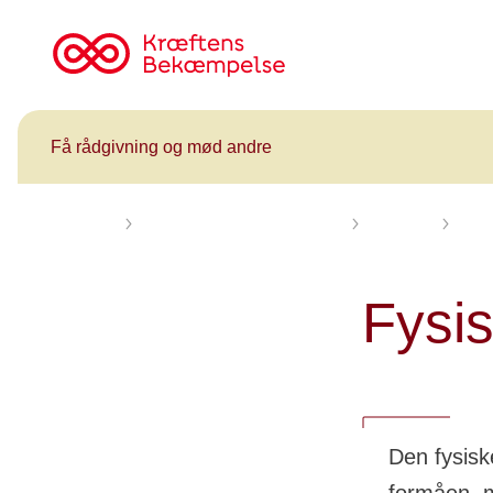
Til
cancer.dk
Få rådgivning og mød andre
Forsiden
Få rådgivning og mød andre
Kalender
Herni
Fysis
Den fysiske