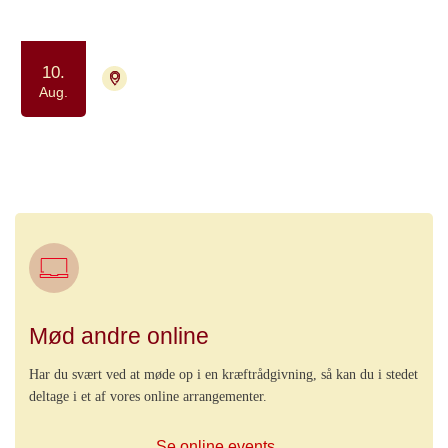
10.
4700 Næstved
Tilmelding ikke nødvendig
Aug.
Lungekræftnetværket
Samvær og fællesskab
Mød andre online
Har du svært ved at møde op i en kræftrådgivning, så kan du i stedet
deltage i et af vores online arrangementer.
Se online events