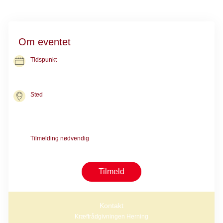
Om eventet
Tidspunkt
30. nov. 2026
kl. 17.00-19.00
Sted
Kræftrådgivningen i Herning
Nørgaards Alle 10
7400 Herning
Tilmelding nødvendig
Deltagelse kræver forsamtale med en rådgiver
Tilmeld
Kontakt
Kræftrådgivningen Herning