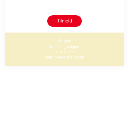
Tilmelding er nødvendig pga. begrænset antal pladser.
Tilmeldingsfrist er d. 24. august
Tilmeld
Kontakt
Kræftrådgivningen
Tlf: 70202658
Mail: hillerod@cancer.dk
Forløbet faciliteres af de frivillige gruppeledere Tina
Schyberg Petersen og Marianne Rose Hvidt, som sikrer, at
alle føler sig velkommen og godt modtaget.
Ved denne aktivitet får vi besøg af en klinisk diætist