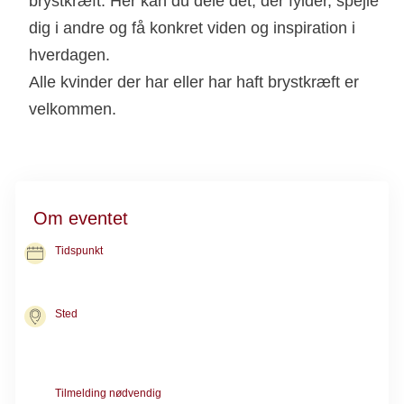
brystkræft. Her kan du dele det, der fylder, spejle
dig i andre og få konkret viden og inspiration i
hverdagen.
Alle kvinder der har eller har haft brystkræft er
velkommen.
Om eventet
Tidspunkt
31. aug. 2026
kl. 16.30-18.00
Sted
Kræftrådgivningen i Hillerød
Østergade 14, 1. sal
3400 Hillerød
Tilmelding nødvendig