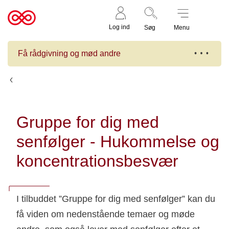
Støt nu
Til
Log ind
Søg
Menu
cancer.dk
Få rådgivning og mød andre
Kalender
Gruppe for dig med
senfølger - Hukommelse og
koncentrationsbesvær
I tilbuddet ”Gruppe for dig med senfølger” kan du
få viden om nedenstående temaer og møde