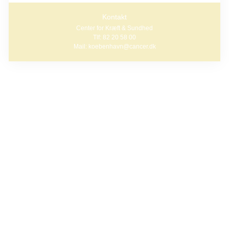
Kontakt
Center for Kræft & Sundhed
Tlf: 82 20 58 00
Mail: koebenhavn@cancer.dk
Gruppen faciliteres af en sundhedsfaglig medarbejder fra
Københavns Kommune og en rådgiver fra Kræftens
Bekæmpelse.
Program:
Onsdag d. 16.09 Søvn og træthed
Onsdag d. 30.09 Energiforvaltning og hverdagsliv
Onsdag d. 21.10 Hukommelse og
koncentrationsbesvær