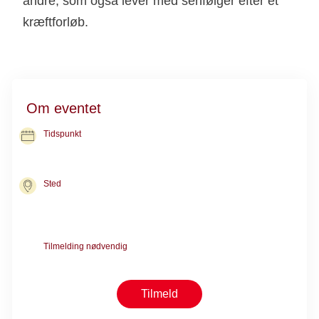
andre, som også lever med senfølger efter et
kræftforløb.
Om eventet
Tidspunkt
21. okt. 2026
kl. 13.30-15.00
Sted
Center for Kræft & Sundhed København
Nørre Allé 45
2200 København N
Tilmelding nødvendig
Kræver forsamtale med en rådgiver
Tilmeld