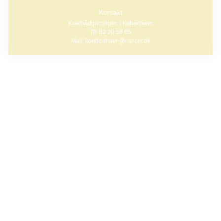
Kontakt
Kræftrådgivningen i København
Tlf: 82 20 58 05
Mail: koebenhavn@cancer.dk
Kræftens Bekæmpelse er glade for at kunne tilbyde
kræftpatienter eller tidligere kræftpatienter et kreativt rum
med mulighed for at male.
I malerværkstedet får du mulighed for at:
Udtrykke dine tanker og følelser med pensel og
farver
Være i nuet og glemme alt andet for en stund