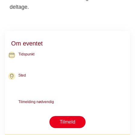
Om eventet
Tidspunkt
24. aug. 2026
kl. 15.30-17.00
Sted
Kræftrådgivningen i København
Nørre Allé 45
2200 København N
Tilmelding nødvendig
Begrænset antal pladser - tilmelding fra gang til gang
Tilmeld