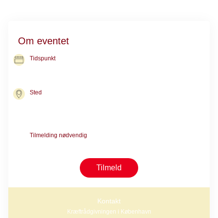
Om eventet
Tidspunkt
30. sep. 2026
kl. 16.00-17.30
Sted
Kræftrådgivningen i København
Nørre Allé 45
2200 København N
Tilmelding nødvendig
Kræver forsamtale med en rådgiver
Tilmeld
Kontakt
Kræftrådgivningen i København