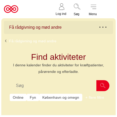
Støt nu
Til
Log ind
Søg
Menu
cancer.dk
Få rådgivning og mød andre
Få rådgivning og mød andre
Find aktiviteter
I denne kalender finder du aktiviteter for kræftpatienter,
pårørende og efterladte.
Online
Fyn
København og omegn
flere filtre