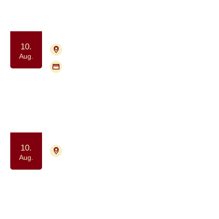
Samvær og fællesskab
Motion og bevægelse
10.
4000 Roskilde
Tilmelding nødvendig
Aug.
Flere mødegange
Pårørendegruppe for voksne
Samtalegruppe
Samvær og fællesskab
10.
4700 Næstved
Tilmelding ikke nødvendig
Aug.
Meditation drop-in for alle berørt af
kræft
Ro og velvære