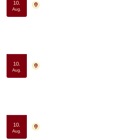
10.
8200 Aarhus N
Tilmelding ikke nødvendig
Aug.
Netværk for unge med en kronisk
og uhelbredelig syg forælder
Samvær og fællesskab
10.
2730 Herlev
Tilmelding nødvendig
Aug.
Netværksgruppe for
hjernetumorpatienter og pårørende
Samtalegruppe
Samvær og fællesskab
10.
9000 Aalborg
Tilmelding ikke nødvendig
Aug.