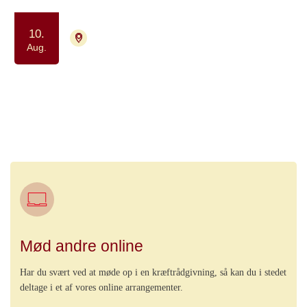
10.
9000 Aalborg
Tilmelding ikke nødvendig
Aug.
Strikkecafe for kvinder, der enten
har eller har haft kræft, er
pårørende eller efterlevende
Samvær og fællesskab
Kreativitet
Mød andre online
Har du svært ved at møde op i en kræftrådgivning, så kan du i stedet
deltage i et af vores online arrangementer.