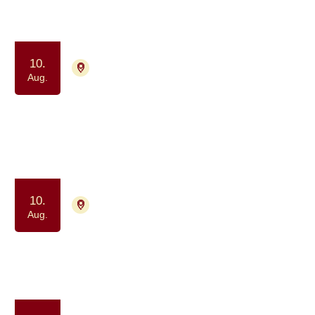
Samtalegruppe
Samvær og fællesskab
10.
7400 Herning
Tilmelding nødvendig
Aug.
Netværk for mænd der lever med
prostatakræft
Samtalegruppe
10.
7400 Herning
Tilmelding ikke nødvendig
Aug.
Pårørendecafé for voksne (+18 år)
Samvær og fællesskab