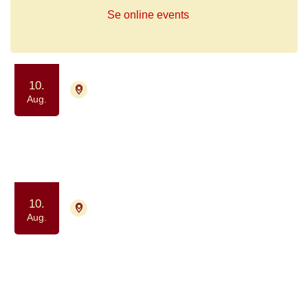
Se online events
10.
4700 Næstved
Tilmelding ikke nødvendig
Aug.
Lungekræftnetværket
Samvær og fællesskab
10.
2200 København N
Aug.
Tilmelding ikke nødvendig
Netværksgruppe for
hjernetumorpatienter og deres
pårørende