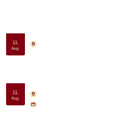
Frivillig træning for tidligere
deltagere i Krop & Kræft
Samvær og fællesskab
Motion og bevægelse
11.
7400 Herning
Tilmelding nødvendig
Aug.
Fysisk aktivitet for kræftramte
Samvær og fællesskab
Motion og bevægelse
11.
2840 Holte
Tilmelding nødvendig
Aug.
Flere mødegange
Gå med Kræftens Bekæmpelse:
Geel Skov