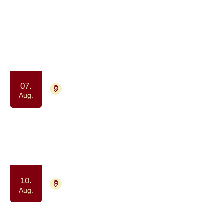
964 aktiviteter
Aug.
2026
07.
2730 Herlev
Aflyst
Aug.
Afslapning og åndedræt for alle
berørt af kræft (drop-in)
Motion og bevægelse
Ro og velvære
10.
4000 Roskilde
Tilmelding ikke nødvendig
Aug.
Drop-in Meditation