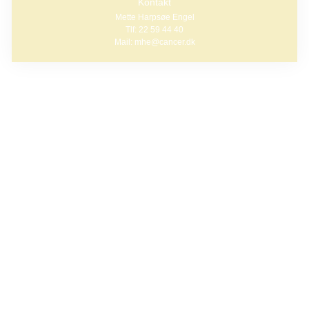
Kontakt
Mette Harpsøe Engel
Tlf: 22 59 44 40
Mail: mhe@cancer.dk
Hvis du er mellem 18-27 år og har en forælder med kræft
er dette forum måske noget for dig. Her møder du andre
unge, som har en mor eller far, der er syg af kræft. Vi taler
om, hvordan man klarer, at ens forælder er alvorligt syg.
Det kan f.eks. være emner som:
Hvordan påvirker det dit liv?
Hvem kan du tale med om sygdommen?
Føler du dig godt nok informeret?