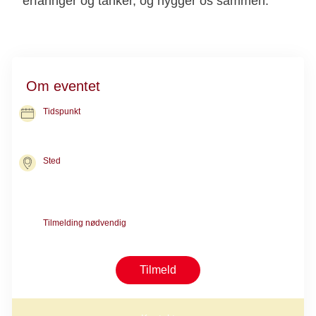
erfaringer og tanker, og hygger os sammen.
Om eventet
Tidspunkt
25. nov. 2026
kl. 16.30-19.00
Sted
Kræftrådgivningen i København
Nørre Allé 45
2200 København N
Tilmelding nødvendig
Du tilmelder dig et møde ad gangen
Tilmeld