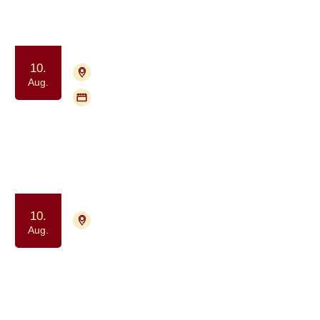
Samvær og fællesskab
Motion og bevægelse
10.
4000 Roskilde
Tilmelding nødvendig
Aug.
Flere mødegange
Pårørendegruppe for voksne
Samtalegruppe
Samvær og fællesskab
10.
4700 Næstved
Tilmelding ikke nødvendig
Aug.
Meditation drop-in for alle berørt af
kræft
Ro og velvære