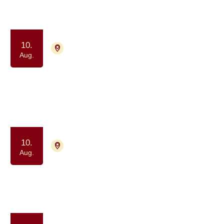
Samtalegruppe
Samvær og fællesskab
10.
7400 Herning
Tilmelding nødvendig
Aug.
Netværk for mænd der lever med
prostatakræft
Samtalegruppe
10.
7400 Herning
Tilmelding ikke nødvendig
Aug.
Pårørendecafé for voksne (+18 år)
Samvær og fællesskab