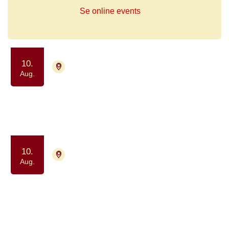
Se online events
10.
4700 Næstved
Tilmelding ikke nødvendig
Aug.
Lungekræftnetværket
Samvær og fællesskab
10.
2200 København N
Aug.
Tilmelding ikke nødvendig
Netværksgruppe for
hjernetumorpatienter og deres
pårørende