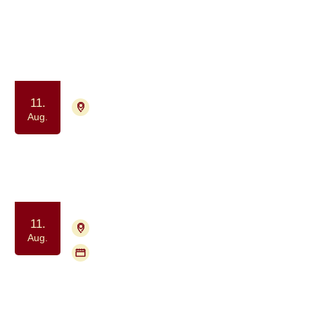
Frivillig træning for tidligere
deltagere i Krop & Kræft
Samvær og fællesskab
Motion og bevægelse
11.
7400 Herning
Tilmelding nødvendig
Aug.
Fysisk aktivitet for kræftramte
Samvær og fællesskab
Motion og bevægelse
11.
2840 Holte
Tilmelding nødvendig
Aug.
Flere mødegange
Gå med Kræftens Bekæmpelse:
Geel Skov