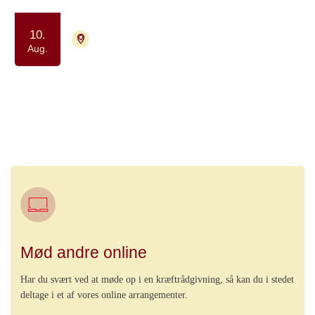
10.
9000 Aalborg
Tilmelding ikke nødvendig
Aug.
Strikkecafe for kvinder, der enten
har eller har haft kræft, er
pårørende eller efterlevende
Samvær og fællesskab
Kreativitet
Mød andre online
Har du svært ved at møde op i en kræftrådgivning, så kan du i stedet
deltage i et af vores online arrangementer.