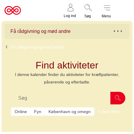
Støt nu
Til
Log ind
Søg
Menu
cancer.dk
Få rådgivning og mød andre
Få rådgivning og mød andre
Find aktiviteter
I denne kalender finder du aktiviteter for kræftpatienter,
pårørende og efterladte.
Online
Fyn
København og omegn
flere filtre