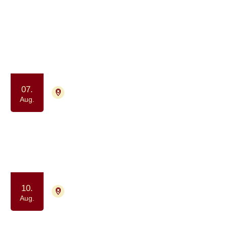
964 aktiviteter
Aug.
2026
07.
2730 Herlev
Tilmelding ikke nødvendig
Aug.
Afslapning og åndedræt for alle
berørt af kræft (drop-in)
Motion og bevægelse
Ro og velvære
10.
4000 Roskilde
Tilmelding ikke nødvendig
Aug.
Drop-in Meditation