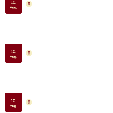
10.
8200 Aarhus N
Tilmelding ikke nødvendig
Aug.
Netværk for unge med en kronisk
og uhelbredelig syg forælder
Samvær og fællesskab
10.
2730 Herlev
Tilmelding nødvendig
Aug.
Netværksgruppe for
hjernetumorpatienter og pårørende
Samtalegruppe
Samvær og fællesskab
10.
9000 Aalborg
Tilmelding ikke nødvendig
Aug.